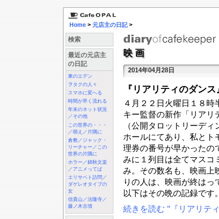
Home
>
元店主の日記
>
検索
映画
最近の元店主
の日記
2014年04月28日
東のエデン
ヲタクの人々
『リアリティのダンス
スマホに変へる
時間が早く流れる
４月２２日火曜日１８時
年末のネット状況
キー監督の新作「リアリ
／その他
（公開タロットリーディ
この世界の・・・
／萌え／片隅に
ホールにてあり、私とト
倉敷／ジャック・
理券の番号が早かったの
リーチャー／この
世界の片隅に
みに１列目は全てマスコ
ホラー／錦秋文楽
／アニメってば
み。その数名も、映画上
エリサベト訪問／
りの人は、映画が終はっ
ダゲレオタイプの
女
以下はその晩の記録です
信貴山／法隆寺／
藤ノ木古墳
続きを読む "『リアリテ