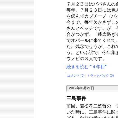
７月２３日はババさんの
毎年、７月２３日には色
を偲んでカプチーノ（バ
今まで、毎年欠かさずこ
さんとベッチです。が、
合がつかず、「残念過ぎ
でオパールに来てくれて
た。残念でせうが、これ
う。といふ訳で、今年集
ウノピの３人です。
続きを読む "４年目"
コメント (0)
|
トラックバック (0)
2012年06月21日
三島事件
前回、若松孝二監督の「
いた時に、三島事件に関