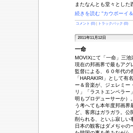
またなんとも堂々とした
続きを読む "カウボーイ
コメント (0)
|
トラックバック (0)
2011年11月12日
一命
MOVIXにて「一命」三
現在の邦画界で最もアグ
監督による、６０年代の
「HARAKIRI」とし
ー＆音楽が、ジェレミー
リ」「ラストエンペラー
明もプロデューサーか）
う考へても本年度邦画界
ど、客席はガラガラ。公
削られる、といふ寂しい
日本の観客はダメぢゃの
た韓国の事を羨みながら