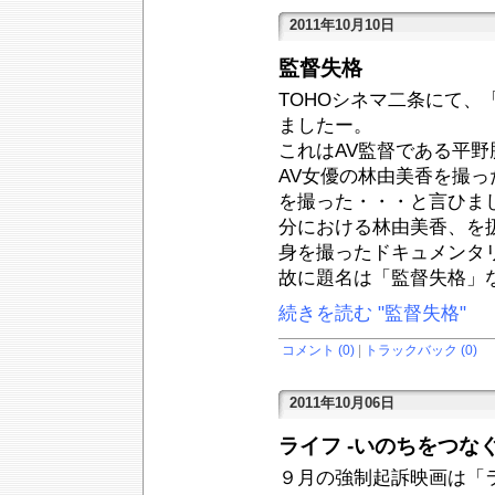
2011年10月10日
監督失格
TOHOシネマ二条にて、
ましたー。
これはAV監督である平
AV女優の林由美香を撮
を撮った・・・と言ひま
分における林由美香、を
身を撮ったドキュメンタ
故に題名は「監督失格」
続きを読む "監督失格"
コメント (0)
|
トラックバック (0)
2011年10月06日
ライフ -いのちをつなぐ
９月の強制起訴映画は「ラ