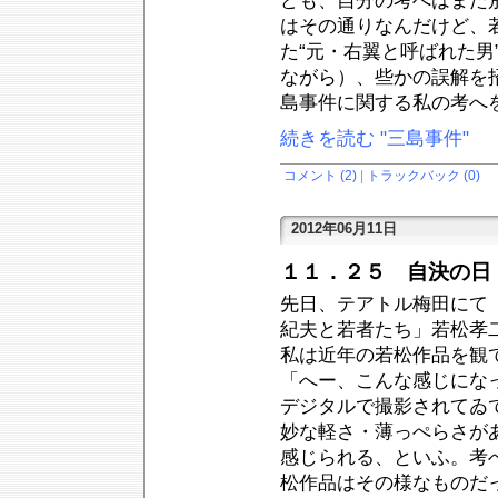
ども、自分の考へはまた
はその通りなんだけど、
た“元・右翼と呼ばれた男
ながら）、些かの誤解を
島事件に関する私の考へ
続きを読む "三島事件"
コメント (2)
|
トラックバック (0)
2012年06月11日
１１．２５ 自決の日
先日、テアトル梅田にて
紀夫と若者たち」若松孝
私は近年の若松作品を観
「へー、こんな感じにな
デジタルで撮影されてゐ
妙な軽さ・薄っぺらさが
感じられる、といふ。考
松作品はその様なものだ