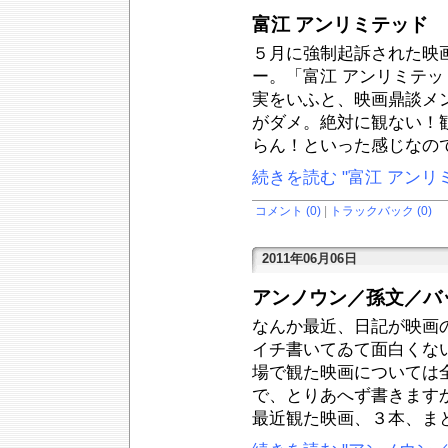
富江 アンリミテッド
５月に強制起訴された映
ー。「富江 アンリミテ
実をいふと、映画鼎談メ
がダメ。絶対に観ない！
らん！といった感じなの
続きを読む "富江 アンリ
コメント (0)
|
トラックバック (0)
2011年06月06日
アンノウン／孫文／バ
なんか最近、日記が映画
イチ書いてゐて面白くな
場で観た映画については
で、とりあへず書きます
最近観た映画、３本、ま