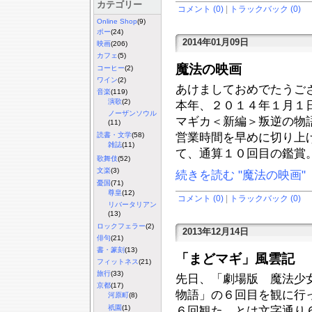
カテゴリー
コメント (0)
|
トラックバック (0)
Online Shop
(9)
ポー
(24)
2014年01月09日
映画
(206)
カフェ
(5)
魔法の映画
コーヒー
(2)
ワイン
(2)
あけましておめでたうご
音楽
(119)
演歌
(2)
本年、２０１４年１月１
ノーザンソウル
マギカ＜新編＞叛逆の物
(11)
営業時間を早めに切り上げ
読書・文学
(58)
雑誌
(11)
て、通算１０回目の鑑賞
歌舞伎
(52)
文楽
(3)
続きを読む "魔法の映画"
憂国
(71)
尊皇
(12)
コメント (0)
|
トラックバック (0)
リバータリアン
(13)
ロックフェラー
(2)
2013年12月14日
俳句
(21)
書・篆刻
(13)
「まどマギ」風雲記
フィットネス
(21)
旅行
(33)
先日、「劇場版 魔法少
京都
(17)
物語」の６回目を観に行
河原町
(8)
祇園
(1)
６回観た、とは文字通り