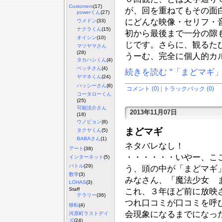
Customers
(17)
が、回を重ねてもその面
powerくん
(27)
にどんな映像・セリフ・
ウメドン
(33)
ナクラくん
(15)
初から最後まで一分の隙
オイシン
(10)
じです。さらに、観るた
マツヤマさん
(28)
うーむ、完全に個人的カ
タカハシくん
(4)
ベッチさん
(4)
続きを読む "「まどマギ」
ヤマネくん
(24)
ハッシーさん
(8)
コメント (0)
|
トラックバック (0)
コータローくん
(25)
可能涼介さん
2013年11月07日
(18)
ウノピョン
(8)
まどマギ
タクヤくん
(5)
BABAさん
(1)
ネタバレなし！
アート
(38)
・・・・・・いやー、こ
インターネット
(5)
バトル
(29)
う、頭の中が「まどマギ
数学
(3)
みなさん、「魔法少女 
LOHAS
(3)
Staff
これ、３年ほど前に放映
テラリー
(36)
つれ口コミが口コミを呼
移転
(4)
会現象になるまでになっ
河原町ラストデイ
ズ
(24)