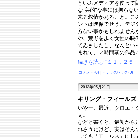
といふメディアを使って
な“美的”な事には拘らな
来る叙情がある、と。こ
ントは映像でせう。デジ
方ない事かもしれません
や、荒野を歩く女性の映
てゐましたし、なんとい
まれて、２時間弱の作品
続きを読む "１１．２５
コメント (0)
|
トラックバック (0)
2012年05月21日
キリング・フィールズ
いやー、最近、クロエ・
ぇ。
などと書くと、最初から
れさうだけど、実はそん
しても「モールス」にし