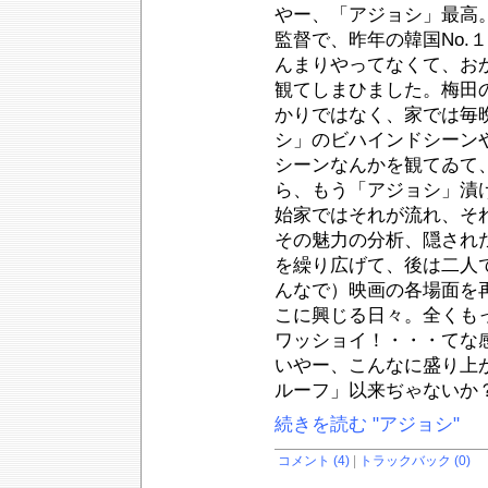
やー、「アジョシ」最高
監督で、昨年の韓国No.
んまりやってなくて、お
観てしまひました。梅田の
かりではなく、家では毎晩
シ」のビハインドシーン
シーンなんかを観てゐて
ら、もう「アジョシ」漬
始家ではそれが流れ、そ
その魅力の分析、隠され
を繰り広げて、後は二人
んなで）映画の各場面を
こに興じる日々。全くも
ワッショイ！・・・てな
いやー、こんなに盛り上
ルーフ」以来ぢゃないか
続きを読む "アジョシ"
コメント (4)
|
トラックバック (0)