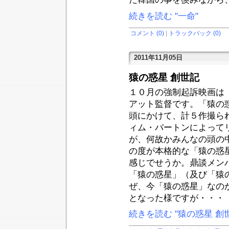
続きを読む "一命"
コメント (0)
|
トラックバック (0)
2011年11月05日
猿の惑星 創世記
１０月の強制起訴映画は
アット監督です。「猿の
頭にかけて、計５作撮ら
ィム・バートンによって
が、何故かみんなの頭の
の度が本格的な「猿の惑
感じでせうか。鼎談メン
「猿の惑星」（及び「猿
ぜ、今「猿の惑星」なの
となった様ですが・・・
続きを読む "猿の惑星 創