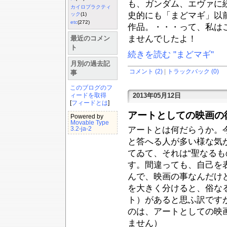
も、ガンダム、エヴァに
カイロプラクティ
史的にも「まどマギ」以
ック
(1)
etc
(272)
作品。・・・って、私は
ませんでしたよ！
最近のコメン
ト
続きを読む "まどマギ"
月別の過去記
コメント (2)
|
トラックバック (0)
事
このブログのフ
2013年05月12日
ィードを取得
[
フィードとは
]
アートとしての映画の
Powered by
Movable Type
アートとは何だらうか。
3.2-ja-2
と答へる人が多い様な気
てゐて、それは“聖なるも
す。間違っても、自己を
んで、映画の事なんだけ
を大きく分けると、俗な
ト）があると思ふ訳です
のは、アートとしての映
ません）