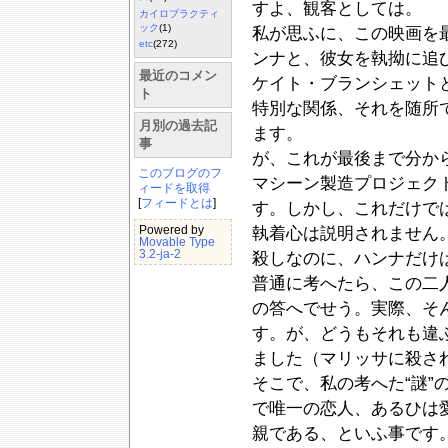
すよ、観客としては。
カイロプラクティ
ック
(1)
私が思ふに、この映画を最
etc
(272)
ンナと、彼女を執拗に追ひ
最近のコメン
ケイト・ブランシェット
ト
特別な関係、それを随所
月別の過去記
ます。
事
が、これが最後まで分か
このブログのフ
マシーン製造プロジェク
ィードを取得
[
フィードとは
]
す。しかし、これだけで
Powered by
執着心は説明されません
Movable Type
3.2-ja-2
殺しなのに、ハンナだけ
普通に考へたら、この二
の答へでせう。実際、そ
す。が、どうもそれも違
ました（マリッサに殺さ
そこで、私の考へた“謎”
で唯一の恋人、あるひは
親である、といふ事です