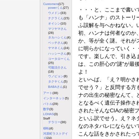
Customers
(17)
powerくん
(27)
・・・と、ここまで書い
ウメドン
(33)
も「ハンナ」のストーリ
ナクラくん
(15)
オイシン
(10)
ふ誤解を与へかねない。
マツヤマさん
初、ハンナは何者なのか
(28)
タカハシくん
(4)
か、等が全く謎。それが
ベッチさん
(4)
に明らかになっていく・
ヤマネくん
(24)
ハッシーさん
(8)
です。楽しんで、引き込
コータローくん
(25)
は、この肝心の“謎”が最
可能涼介さん
よ！
(18)
ウノピョン
(8)
といへば、「え？明かさ
タクヤくん
(5)
でせう？」と反問する方
BABAさん
(1)
アート
(38)
ナの出生の秘密なんて、
インターネット
(5)
となるべく遺伝子操作さ
バトル
(29)
数学
(3)
されたそんなCIAの秘密
LOHAS
(3)
といふ訳でせう。え？ネ
Staff
テラリー
(36)
なのネタバレにならない
移転
(4)
こんな話をきかされたっ
河原町ラストデイ
ズ
(24)