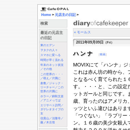
Home
>
元店主の日記
>
検索
« モールス
最近の元店主
の日記
2011年09月09日
（Fri）
東のエデン
ヲタクの人々
ハンナ
［
映画
］
スマホに変へる
時間が早く流れる
MOVIXにて「ハンナ」
年末のネット状況
／その他
これは赤ん坊の時から、
この世界の・・・
／萌え／片隅に
となるべく育てられた１
倉敷／ジャック・
す。・・・と、この設定
リーチャー／この
世界の片隅に
ットガールと同じです。
ホラー／錦秋文楽
歳、育ったのはアメリカ
／アニメってば
エリサベト訪問／
ッツといふ違ひはありま
ダゲレオタイプの
女
「つぐない」「ラブリー
信貴山／法隆寺／
ン。１６歳の美少女殺人
藤ノ木古墳