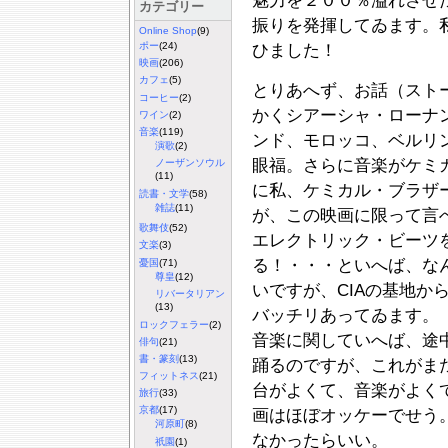
魅力を２００％溢れさせ
カテゴリー
振りを発揮してゐます。
Online Shop
(9)
ポー
(24)
ひました！
映画
(206)
カフェ
(5)
とりあへず、お話（スト
コーヒー
(2)
かくシアーシャ・ローナ
ワイン
(2)
音楽
(119)
ンド、モロッコ、ベルリ
演歌
(2)
眼福。さらに音楽がケミ
ノーザンソウル
(11)
に私、ケミカル・ブラザ
読書・文学
(58)
雑誌
(11)
が、この映画に限って言
歌舞伎
(52)
エレクトリック・ビーツ
文楽
(3)
る！・・・といへば、な
憂国
(71)
尊皇
(12)
いですが、CIAの基地か
リバータリアン
(13)
バッチリあってゐます。
ロックフェラー
(2)
音楽に関していへば、途
俳句
(21)
書・篆刻
(13)
踊るのですが、これがま
フィットネス
(21)
台がよくて、音楽がよく
旅行
(33)
京都
(17)
画はほぼオッケーでせう
河原町
(8)
なかったらいい。
祇園
(1)