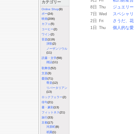
Fri
カテゴリー
8日
ジュエリー
Thu
Online Shop
(9)
7日
スペシャリ
Wed
ポー
(24)
映画
(206)
2日
さうだ、花
Fri
カフェ
(5)
1日
個人的な愛
Thu
コーヒー
(2)
ワイン
(2)
音楽
(119)
演歌
(2)
ノーザンソウル
(11)
読書・文学
(58)
雑誌
(11)
歌舞伎
(52)
文楽
(3)
憂国
(71)
尊皇
(12)
リバータリアン
(13)
ロックフェラー
(2)
俳句
(21)
書・篆刻
(13)
フィットネス
(21)
旅行
(33)
京都
(17)
河原町
(8)
祇園
(1)