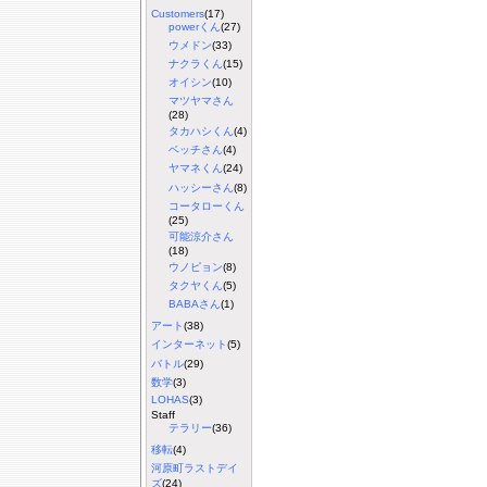
Customers
(17)
powerくん
(27)
ウメドン
(33)
ナクラくん
(15)
オイシン
(10)
マツヤマさん
(28)
タカハシくん
(4)
ベッチさん
(4)
ヤマネくん
(24)
ハッシーさん
(8)
コータローくん
(25)
可能涼介さん
(18)
ウノピョン
(8)
タクヤくん
(5)
BABAさん
(1)
アート
(38)
インターネット
(5)
バトル
(29)
数学
(3)
LOHAS
(3)
Staff
テラリー
(36)
移転
(4)
河原町ラストデイ
ズ
(24)