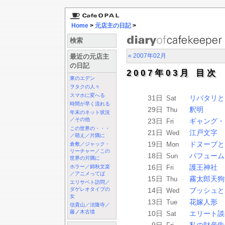
Home
>
元店主の日記
>
検索
« 2007年02月
最近の元店主
の日記
2007年03月 目次
東のエデン
ヲタクの人々
スマホに変へる
31日
リバタリと
Sat
時間が早く流れる
29日
釈明
Thu
年末のネット状況
／その他
23日
ギャング・
Fri
この世界の・・・
21日
江戸文字
Wed
／萌え／片隅に
19日
ドヌーブと
Mon
倉敷／ジャック・
リーチャー／この
18日
パフューム
Sun
世界の片隅に
16日
護王神社
Fri
ホラー／錦秋文楽
／アニメってば
15日
霧太郎天狗
Thu
エリサベト訪問／
14日
ブッシュと
ダゲレオタイプの
Wed
女
13日
花嫁人形
Tue
信貴山／法隆寺／
藤ノ木古墳
10日
エリート談
Sat
9日
私の財産告