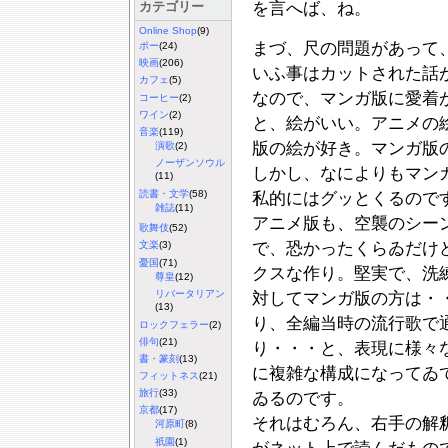
カテゴリー
を言へば、ね。
Online Shop
(9)
まづ、尺の問題があって
ポー
(24)
映画
(206)
いふ事はカットされた話
カフェ
(5)
なので、マンガ版に愛着
コーヒー
(2)
ワイン
(2)
と、絵がいい。アニメの
音楽
(119)
版の絵が好き。マンガ版
演歌
(2)
ノーザンソウル
しかし、なによりもマン
(11)
読書・文学
(58)
私的にはグッとくるので
雑誌
(11)
アニメ版も、空襲のシー
歌舞伎
(52)
で、恐かったくらゐだけ
文楽
(3)
憂国
(71)
クスな作り。堅実で、洗
尊皇
(12)
リバータリアン
対してマンガ版の方は・
(13)
り、全編当時の流行歌で
ロックフェラー
(2)
俳句
(21)
り・・・と、表現に様々
書・篆刻
(13)
に複雑な構成になってゐ
フィットネス
(21)
旅行
(33)
ゐるのです。
京都
(17)
それはむろん、右手の解
河原町
(8)
祇園
(1)