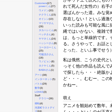
がネット上で読んだもの
Customers
(17)
れて死んだ女性の）右手
powerくん
(27)
ウメドン
(33)
選ばんかった道。みな覚
ナクラくん
(15)
存在しない！といふ過激
オイシン
(10)
マツヤマさん
いった読みも可能な風に
(28)
タカハシくん
(4)
縄ではいかない、複雑で
ベッチさん
(4)
は、もっと単線的です。
ヤマネくん
(24)
る。さうやって、お話と
ハッシーさん
(8)
コータローくん
とった、といふ事でせう
(25)
可能涼介さん
(18)
私は俄然、こうの史代と
ウノピョン
(8)
っそく他の作品も読んで
タクヤくん
(5)
BABAさん
(1)
で探したら・・・絶版かよ
アート
(38)
ど・・・。むむー、この
インターネット
(5)
バトル
(29)
かねー。
数学
(3)
LOHAS
(3)
Staff
萌え
テラリー
(36)
移転
(4)
アニメを観始めて数年。
河原町ラストデイ
ん・・・といふのが正直
ズ
(24)