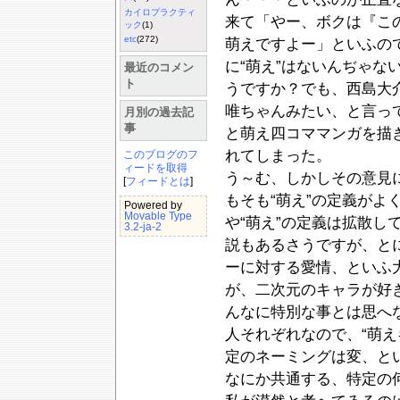
カイロプラクティ
来て「やー、ボクは『こ
ック
(1)
etc
(272)
萌えですよー」といふの
に“萌え”はないんぢゃな
最近のコメン
ト
うですか？でも、西島大
唯ちゃんみたい、と言っ
月別の過去記
事
と萌え四コママンガを描
れてしまった。
このブログのフ
ィードを取得
う～む、しかしその意見
[
フィードとは
]
もそも“萌え”の定義がよ
Powered by
Movable Type
や“萌え”の定義は拡散し
3.2-ja-2
説もあるさうですが、と
ーに対する愛情、といふ
が、二次元のキャラが好
んなに特別な事とは思へな
人それぞれなので、“萌え
定のネーミングは変、と
なにか共通する、特定の