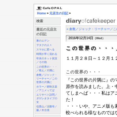
Home
>
元店主の日記
>
検索
« 倉敷／ジャック・リーチャー／
最近の元店主
の日記
2016年12月14日
（Wed）
東のエデン
ヲタクの人々
この世界の・・
スマホに変へる
時間が早く流れる
１１月２８日～１２月１
年末のネット状況
／その他
この世界の・・・
／萌え／片隅に
この世界の・・・
倉敷／ジャック・
リーチャー／この
『この世界の片隅に』の
世界の片隅に
原作を読みました。上・
ホラー／錦秋文楽
／アニメってば
てしまへば・・・私はア
エリサベト訪問／
ダゲレオタイプの
た！
女
・・・いや、アニメ版も
信貴山／法隆寺／
藤ノ木古墳
較べられる様なものでは