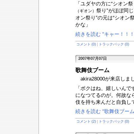
「ユダヤの方に“シオン祭
祭り”がほぼ同
（ギオン）
オン祭り”の元は“シオン
かな」
続きを読む "キャー！！！
コメント (0)
|
トラックバック (0)
2007年07月07日
歌舞伎ブーム
akira28000が来店しま
「ボクはね、嬉しいんで
になつてるのが。何故な
伎を持ち来んだと自負し
続きを読む "歌舞伎ブーム
コメント (2)
|
トラックバック (0)