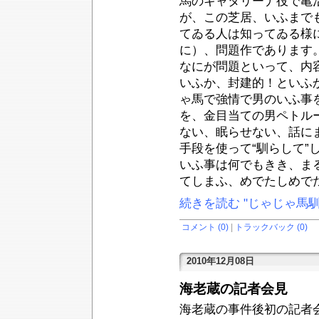
馬のキャタリーナ役で亀
が、この芝居、いふまで
てゐる人は知ってゐる様
に）、問題作であります
なにが問題といって、内
いふか、封建的！といふ
ゃ馬で強情で男のいふ事
を、金目当ての男ペトル
ない、眠らせない、話に
手段を使って“馴らして”
いふ事は何でもきき、ま
てしまふ、めでたしめで
続きを読む "じゃじゃ馬馴
コメント (0)
|
トラックバック (0)
2010年12月08日
海老蔵の記者会見
海老蔵の事件後初の記者