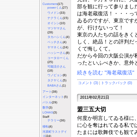
Customers
(17)
部を観に行って参りまし
powerくん
(27)
は海老蔵復活！・・・っ
ウメドン
(33)
ナクラくん
(15)
ゐるのですが、東京です
オイシン
(10)
が、行けないって！
マツヤマさん
(28)
東京の人たちの話をきく
タカハシくん
(4)
しく、絶品！との評判だ
ベッチさん
(4)
ヤマネくん
(24)
くて悔しくて。
ハッシーさん
(8)
だから今回の大阪公演が
コータローくん
ったといふべきか、意外
(25)
可能涼介さん
(18)
続きを読む "海老蔵復活"
ウノピョン
(8)
タクヤくん
(5)
コメント (3)
|
トラックバック (0)
BABAさん
(1)
アート
(38)
2011年02月21日
インターネット
(5)
バトル
(29)
数学
(3)
盟三五大切
LOHAS
(3)
Staff
何度か明言してゐる様に
テラリー
(36)
に心を奪はれてゐる私で
移転
(4)
たまには歌舞伎でも観て
河原町ラストデイ
ズ
(24)