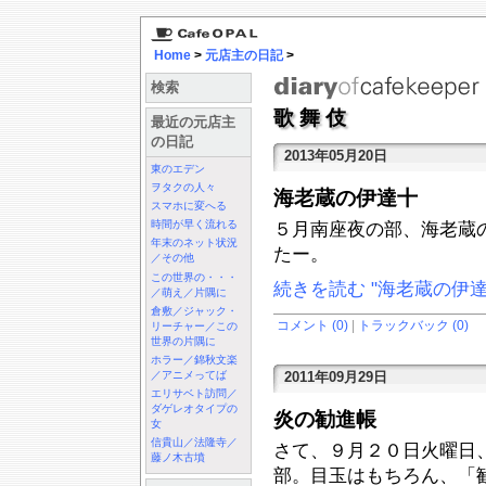
Home
>
元店主の日記
>
検索
歌舞伎
最近の元店主
の日記
2013年05月20日
東のエデン
ヲタクの人々
海老蔵の伊達十
スマホに変へる
時間が早く流れる
５月南座夜の部、海老蔵
年末のネット状況
たー。
／その他
この世界の・・・
続きを読む "海老蔵の伊達
／萌え／片隅に
倉敷／ジャック・
コメント (0)
|
トラックバック (0)
リーチャー／この
世界の片隅に
ホラー／錦秋文楽
2011年09月29日
／アニメってば
エリサベト訪問／
ダゲレオタイプの
炎の勧進帳
女
信貴山／法隆寺／
さて、９月２０日火曜日
藤ノ木古墳
部。目玉はもちろん、「