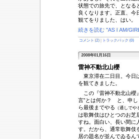
状態での旅先で、となる
良くなります。正直、今
観てをりました、はい。
続きを読む "AS I AM/GIRL
コメント (2)
|
トラックバック (0)
2008年01月16日
雷神不動北山櫻
東京滞在二日目。今日
を観てきました。
この『雷神不動北山櫻』
言”とは何か？ と、申
ら最後までやる
（通しでや
は歌舞伎はひとつのお芝
すね。面白い、長い間に
す。だから、通常歌舞伎
居の題名が並んでゐるん