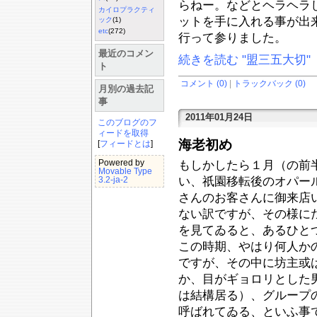
らねー。などとヘラヘラ
カイロプラクティ
ットを手に入れる事が出
ック
(1)
etc
(272)
行って参りました。
最近のコメン
続きを読む "盟三五大切"
ト
コメント (0)
|
トラックバック (0)
月別の過去記
事
2011年01月24日
このブログのフ
ィードを取得
海老初め
[
フィードとは
]
Powered by
もしかしたら１月（の前
Movable Type
い、祇園移転後のオパー
3.2-ja-2
さんのお客さんに御来店
ない訳ですが、その様に
を見てゐると、あるひと
この時期、やはり何人か
ですが、その中に坊主或
か、目がギョロリとした
は結構居る）、グループ
呼ばれてゐる、といふ事