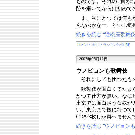
ものです。それの
（国内に
跡を継いでからは初めて
ま、私にとつては何もか
んなのかなー、といふ気
続きを読む "近松座歌舞伎公演
コメント (0)
|
トラックバック (0)
2007年05月12日
ウノピョンも歌舞伎
それにしても困つたも
歌舞伎が面白くてたまら
かつて仕方が無い。なに
東京では面白さうな奴が
い、東京まで観に行つて
CDを3枚しか買へません
続きを読む "ウノピョンも