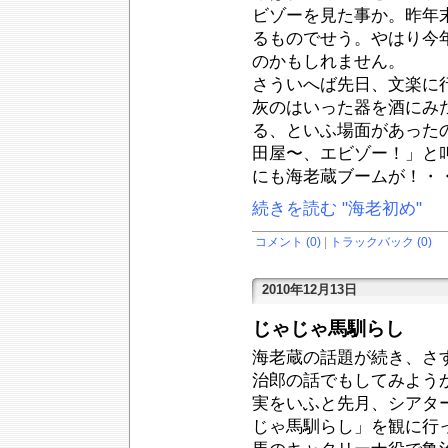
ビゾーを見た事か。昨年
るものでせう。やはり今
のかもしれません。
さういへば先日、文楽に
灰のはいった器を酒にみ
る、といふ場面があった
田屋〜、エビゾー！」と
にも海老蔵ブームが！・
続きを読む "海老初め"
コメント (0)
|
トラックバック (0)
2010年12月13日
じゃじゃ馬馴らし
海老蔵の話題が続き、さ
治郎の話でもしてみよう
実をいふと先月、シアタ
じゃ馬馴らし」を観に行