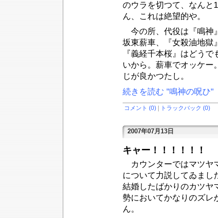
のウラを切つて、なんと
ん、これは絶望的や。
今の所、代役は『鳴神』
坂東薪車、『女殺油地獄
『義経千本桜』はどうで
いから。薪車でオッケー
じが良かつたし。
続きを読む "鳴神の呪ひ"
コメント (0)
|
トラックバック (0)
2007年07月13日
キャー！！！！！！
カウンターではマツヤマ
について力説してゐまし
結婚したばかりのカツヤ
勢においてかなりのズレ
ん。