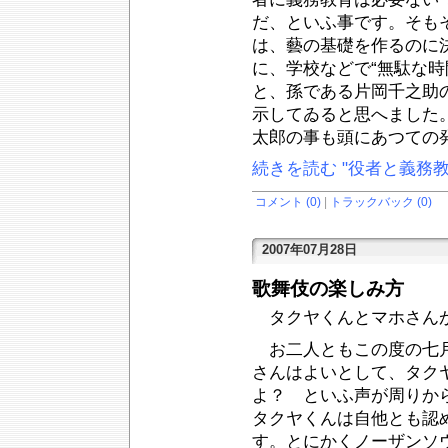
だ、といふ事です。そも
は、藝の基礎を作るのに
に、学校などで“無駄な
と、孫である片岡千之助
示してゐると思へました
太郎の事も頭にあつての
続きを読む "役者と義務教
コメント (0)
|
トラックバック (0)
2007年07月28日
歌舞伎の楽しみ方
タクヤくんとマホさん
お二人ともこの度の七月
さんはよいとして、タク
よ？ といふ声が周りか
タクヤくんは自他とも認
す。とにかくノーザンソ