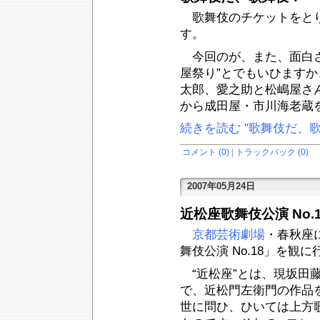
歌舞伎のチケットをとり
す。
今回のが、また、面白さ
屋祭り”とでもいひます
太郎、愛之助と松嶋屋さ
から成田屋・市川海老蔵
続きを読む "歌舞伎だ、歌
コメント (0)
|
トラックバック (0)
2007年05月24日
近松座歌舞伎公演 No.1
京都芸術劇場
・春秋座
舞伎公演 No.18」を観
“近松座”とは、現坂田
で、近松門左衛門の作品
世に問ひ、ひいては上方