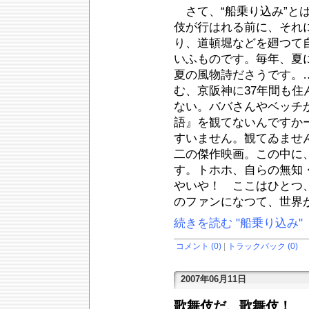
さて、“船乗り込み”と
伎が行はれる前に、それ
り、道頓堀などを廻つて
いふものです。毎年、夏
夏の風物詩ださうです。
む、京阪神に37年間も
ない。ババさんやベッチ
語』を観てないんですか
すいません。観てゐませ
二の傑作映画。この中に
す。トホホ、自らの無知
やいや！ ここはひとつ
のファンになつて、世界
続きを読む "船乗り込み"
コメント (0)
|
トラックバック (0)
2007年06月11日
歌舞伎だ、歌舞伎！