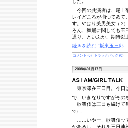
した。
今回の共演者は、尾上菊
レイどころが揃つてゐて
す。やはり美男美女
（？）
ろん、舞踊に関しても玉
通り、といふか、期待以
続きを読む "坂東玉三郎
コメント (0)
|
トラックバック (0)
2008年01月17日
AS I AM/GIRL TALK
東京滞在三日目。今日は
で、いきなりですがその
「歌舞伎は三日も続けて
」
で）
……いやー、歌舞伎ッて
かあるし。それを三日連