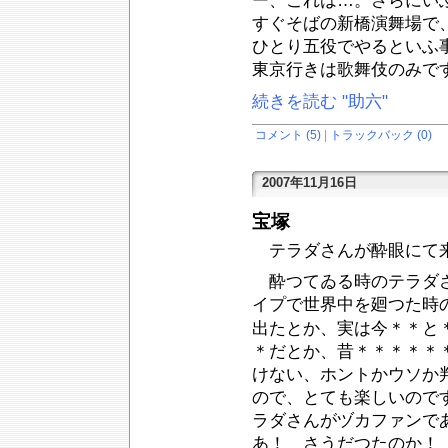
ー、これは…。さらにい
すぐそばの新橋演舞場で
ひとり五役でやるといふ
東京行きは歌舞伎のみで
続きを読む "助六"
コメント (5)
|
トラックバック (0)
2007年11月16日
宝塚
テラダさんが酔眼にて
酔つてゐる時のテラダさ
イプで世界中を廻つた時
出たとか、実は今＊＊と
＊だとか、昔＊＊＊＊＊
けない、ホントかウソか
ので、とても楽しいので
ラダさんがヅカファンで
あ！ さうだつたのか！