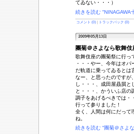
てゐない・・・）
続きを読む "NINAGAWA
コメント (0)
|
トラックバック (0)
2009年05月13日
團菊＠さよなら歌舞伎
歌舞伎座の團菊祭に行っ
・・・やー、今年はオパ
だ軌道に乗ってゐるとは
なー、と思ったのですが
し・・・、成田屋贔屓と
と・・・、かういふ店の
調子をあげるべきでは・
行って参りました！
全く、人間は何にだって
ね。
続きを読む "團菊＠さよ