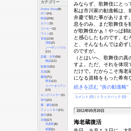
カテゴリー
みならず、歌舞伎にとっ
Online Shop
(9)
私は市川家の勧進帳は、
ポー
(24)
弁慶で観た事があります
映画
(206)
息をのみ、まだ歌舞伎を
カフェ
(5)
コーヒー
(2)
が歌舞伎かぁ！やっぱ錦
ワイン
(2)
と感心したものです。む
音楽
(119)
演歌
(2)
と、そんなもんでは必ず
ノーザンソウル
のですが。
(11)
（とはいへ、歌舞伎の真
読書・文学
(58)
雑誌
(11)
すよ。ただ、それを体現
歌舞伎
(52)
だけで。だからこそ海老
文楽
(3)
憂国
(71)
になる資格をもった希有
尊皇
(12)
リバータリアン
続きを読む "炎の勧進帳"
(13)
ロックフェラー
(2)
コメント (0)
|
トラックバック (0)
俳句
(21)
書・篆刻
(13)
フィットネス
(21)
2011年09月20日
旅行
(33)
京都
(17)
海老蔵復活
河原町
(8)
祇園
(1)
先日、９月１３日に、大