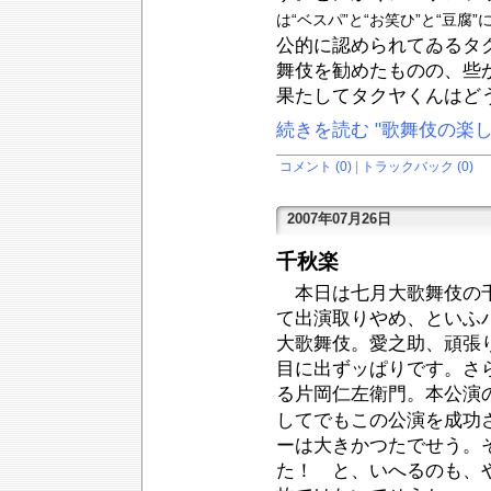
は“ベスパ”と“お笑ひ”と“豆
公的に認められてゐるタ
舞伎を勧めたものの、些
果たしてタクヤくんはど
続きを読む "歌舞伎の楽し
コメント (0)
|
トラックバック (0)
2007年07月26日
千秋楽
本日は七月大歌舞伎の千
て出演取りやめ、といふ
大歌舞伎。愛之助、頑張
目に出ずッぱりです。さ
る片岡仁左衛門。本公演
してでもこの公演を成功
ーは大きかつたでせう。
た！ と、いへるのも、