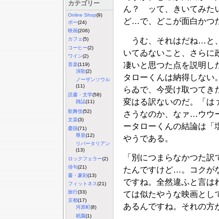
カテゴリー
ん？ ッて、きいてみた
Online Shop
(9)
ど…で、どこが面白かつ
ポー
(24)
映画
(206)
うむ、それはだね…と、
カフェ
(5)
コーヒー
(2)
いてゐないこと、さらに
ワイン
(2)
凄いと思つた点を説明し
音楽
(119)
演歌
(2)
タローくんは納得しない
ノーザンソウル
(11)
らゐで、今受け取つてき
読書・文学
(58)
変はる訳ないのだ。「は
雑誌
(11)
歌舞伎
(52)
さうなのか、なァ…ウウ
文楽
(3)
ータローくんの結論は「
憂国
(71)
尊皇
(12)
やうである。
リバータリアン
(13)
「別につまらなかつた訳
ロックフェラー
(2)
俳句
(21)
たんですけど…。コクが
書・篆刻
(13)
ですね。全然違ふと言は
フィットネス
(21)
旅行
(33)
ては似たやうな映画とし
京都
(17)
あるんですね。それの方
河原町
(8)
祇園
(1)