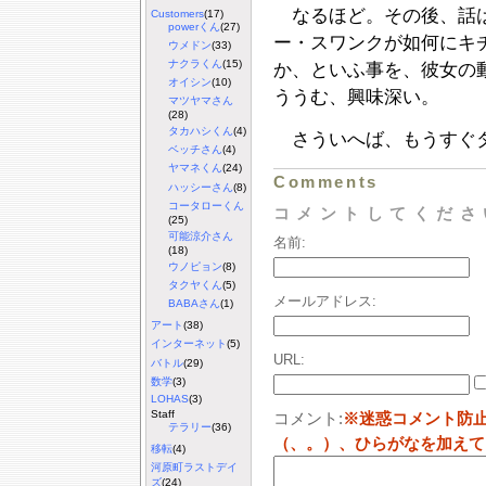
なるほど。その後、話は
Customers
(17)
powerくん
(27)
ー・スワンクが如何にキ
ウメドン
(33)
ナクラくん
(15)
か、といふ事を、彼女の
オイシン
(10)
ううむ、興味深い。
マツヤマさん
(28)
タカハシくん
(4)
さういへば、もうすぐ
ベッチさん
(4)
ヤマネくん
(24)
Comments
ハッシーさん
(8)
コータローくん
コメントしてくださ
(25)
可能涼介さん
名前:
(18)
ウノピョン
(8)
タクヤくん
(5)
メールアドレス:
BABAさん
(1)
アート
(38)
インターネット
(5)
URL:
バトル
(29)
数学
(3)
LOHAS
(3)
Staff
コメント:
※迷惑コメント防
テラリー
(36)
（、。）、ひらがなを加えて
移転
(4)
河原町ラストデイ
ズ
(24)