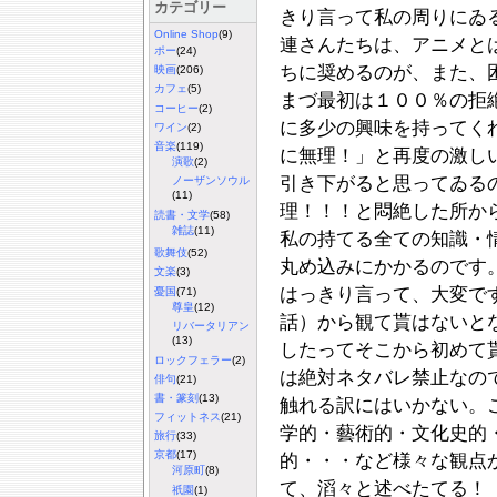
カテゴリー
きり言って私の周りにゐ
Online Shop
(9)
連さんたちは、アニメと
ポー
(24)
ちに奨めるのが、また、
映画
(206)
カフェ
(5)
まづ最初は１００％の拒
コーヒー
(2)
に多少の興味を持ってく
ワイン
(2)
音楽
(119)
に無理！」と再度の激し
演歌
(2)
引き下がると思ってゐる
ノーザンソウル
(11)
理！！！と悶絶した所か
読書・文学
(58)
雑誌
(11)
私の持てる全ての知識・
歌舞伎
(52)
丸め込みにかかるのです
文楽
(3)
はっきり言って、大変で
憂国
(71)
尊皇
(12)
話）から観て貰はないと
リバータリアン
(13)
したってそこから初めて
ロックフェラー
(2)
は絶対ネタバレ禁止なの
俳句
(21)
書・篆刻
(13)
触れる訳にはいかない。
フィットネス
(21)
学的・藝術的・文化史的
旅行
(33)
京都
(17)
的・・・など様々な観点
河原町
(8)
て、滔々と述べたてる！
祇園
(1)