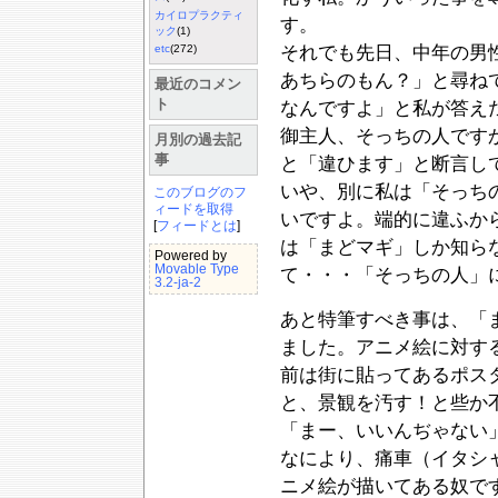
カイロプラクティ
す。
ック
(1)
それでも先日、中年の男
etc
(272)
あちらのもん？」と尋ね
最近のコメン
ト
なんですよ」と私が答え
御主人、そっちの人です
月別の過去記
事
と「違ひます」と断言し
いや、別に私は「そっち
このブログのフ
ィードを取得
いですよ。端的に違ふか
[
フィードとは
]
は「まどマギ」しか知ら
Powered by
Movable Type
て・・・「そっちの人」
3.2-ja-2
あと特筆すべき事は、「
ました。アニメ絵に対す
前は街に貼ってあるポス
と、景観を汚す！と些か
「まー、いいんぢゃない
なにより、痛車（イタシ
ニメ絵が描いてある奴で