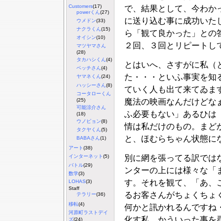
Customers
(17)
で、結果として、今わか
powerくん
(27)
に送り込む事に成功いた
ウメドン
(33)
ナクラくん
(15)
ら「観て良かった」との
オイシン
(10)
２回、３回とリピートし
マツヤマさん
(28)
タカハシくん
(4)
とはいへ、さすがに私（
ベッチさん
(4)
た・・・といふ事実を知
ヤマネくん
(24)
ハッシーさん
(8)
ていく人も出て来てゐま
コータローくん
(25)
魔法の映画なんだけどな
可能涼介さん
ふ必要もない」あるひは
(18)
ウノピョン
(8)
情は私だけのもの。まど
タクヤくん
(5)
と、ほむらちゃん状態に
BABAさん
(1)
アート
(38)
別に網を張ってる訳では
インターネット
(5)
バトル
(29)
ンターの上には様々な「
数学
(3)
す。それを観て、「あ、
LOHAS
(3)
Staff
るお客さんがちょくちょ
テラリー
(36)
移転
(4)
何かと訊かれるんですね
河原町ラストデイ
化す私。かういった事を
ズ
(24)