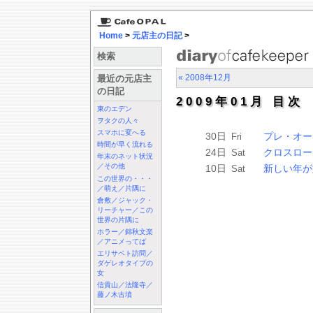
Home
>
元店主の日記
>
検索
« 2008年12月
最近の元店主
の日記
2009年01月 目次
東のエデン
ヲタクの人々
スマホに変へる
30日
プレ・オー
Fri
時間が早く流れる
24日
クロスロー
Sat
年末のネット状況
／その他
10日
新しい年が
Sat
この世界の・・・
／萌え／片隅に
倉敷／ジャック・
リーチャー／この
世界の片隅に
ホラー／錦秋文楽
／アニメってば
エリサベト訪問／
ダゲレオタイプの
女
信貴山／法隆寺／
藤ノ木古墳