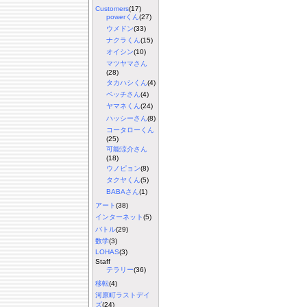
Customers
(17)
powerくん
(27)
ウメドン
(33)
ナクラくん
(15)
オイシン
(10)
マツヤマさん
(28)
タカハシくん
(4)
ベッチさん
(4)
ヤマネくん
(24)
ハッシーさん
(8)
コータローくん
(25)
可能涼介さん
(18)
ウノピョン
(8)
タクヤくん
(5)
BABAさん
(1)
アート
(38)
インターネット
(5)
バトル
(29)
数学
(3)
LOHAS
(3)
Staff
テラリー
(36)
移転
(4)
河原町ラストデイ
ズ
(24)