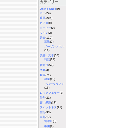
カテゴリー
Online Shop
(9)
ポー
(24)
映画
(206)
カフェ
(5)
コーヒー
(2)
ワイン
(2)
音楽
(119)
演歌
(2)
ノーザンソウル
(11)
読書・文学
(58)
雑誌
(11)
歌舞伎
(52)
文楽
(3)
憂国
(71)
尊皇
(12)
リバータリアン
(13)
ロックフェラー
(2)
俳句
(21)
書・篆刻
(13)
フィットネス
(21)
旅行
(33)
京都
(17)
河原町
(8)
祇園
(1)