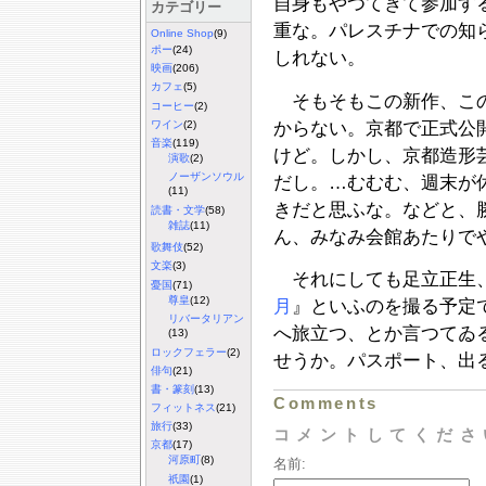
自身もやつてきて参加す
カテゴリー
重な。パレスチナでの知
Online Shop
(9)
ポー
(24)
しれない。
映画
(206)
カフェ
(5)
そもそもこの新作、この
コーヒー
(2)
からない。京都で正式公
ワイン
(2)
音楽
(119)
けど。しかし、京都造形
演歌
(2)
ノーザンソウル
だし。…むむむ、週末が
(11)
きだと思ふな。などと、
読書・文学
(58)
雑誌
(11)
ん、みなみ会館あたりで
歌舞伎
(52)
文楽
(3)
それにしても足立正生、
憂国
(71)
尊皇
(12)
月
』といふのを撮る予定
リバータリアン
へ旅立つ、とか言つてゐ
(13)
ロックフェラー
(2)
せうか。パスポート、出
俳句
(21)
書・篆刻
(13)
Comments
フィットネス
(21)
旅行
(33)
コメントしてくださ
京都
(17)
河原町
(8)
名前:
祇園
(1)