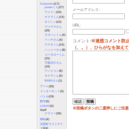
Customers
(17)
powerくん
(27)
メールアドレス:
ウメドン
(33)
ナクラくん
(15)
オイシン
(10)
URL:
マツヤマさん
(28)
タカハシくん
(4)
ベッチさん
(4)
コメント:
※迷惑コメント防
ヤマネくん
(24)
（、。）、ひらがなを加えて
ハッシーさん
(8)
コータローくん
(25)
可能涼介さん
(18)
ウノピョン
(8)
タクヤくん
(5)
BABAさん
(1)
アート
(38)
インターネット
(5)
バトル
(29)
数学
(3)
LOHAS
(3)
※投稿ボタンの二度押しにご注意
Staff
テラリー
(36)
移転
(4)
河原町ラストデイ
ズ
(24)