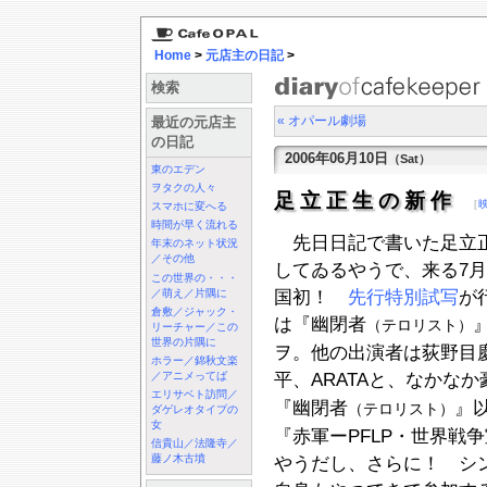
Home
>
元店主の日記
>
検索
« オパール劇場
最近の元店主
の日記
2006年06月10日
（Sat）
東のエデン
ヲタクの人々
足立正生の新作
［
スマホに変へる
時間が早く流れる
先日日記で書いた足立正
年末のネット状況
／その他
してゐるやうで、来る7月
この世界の・・・
／萌え／片隅に
国初！
先行特別試写
が
倉敷／ジャック・
は『幽閉者
（テロリスト）
リーチャー／この
世界の片隅に
ヲ。他の出演者は荻野目慶
ホラー／錦秋文楽
／アニメってば
平、ARATAと、なかなか
エリサベト訪問／
『幽閉者
』
（テロリスト）
ダゲレオタイプの
女
『赤軍ーPFLP・世界戦
信貴山／法隆寺／
藤ノ木古墳
やうだし、さらに！ シ