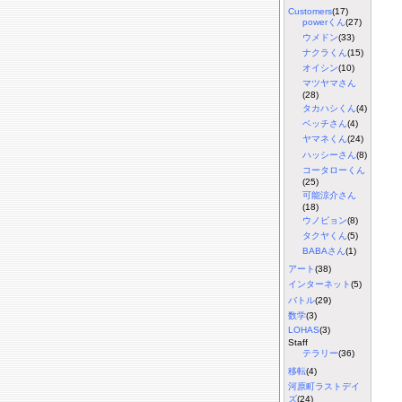
Customers
(17)
powerくん
(27)
ウメドン
(33)
ナクラくん
(15)
オイシン
(10)
マツヤマさん
(28)
タカハシくん
(4)
ベッチさん
(4)
ヤマネくん
(24)
ハッシーさん
(8)
コータローくん
(25)
可能涼介さん
(18)
ウノピョン
(8)
タクヤくん
(5)
BABAさん
(1)
アート
(38)
インターネット
(5)
バトル
(29)
数学
(3)
LOHAS
(3)
Staff
テラリー
(36)
移転
(4)
河原町ラストデイ
ズ
(24)