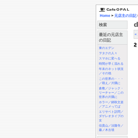
Home
>
元店主の日記
検索
«
最近の元店主
の日記
東のエデン
ヲタクの人々
スマホに変へる
時間が早く流れる
年末のネット状況
／その他
この世界の・・・
／萌え／片隅に
倉敷／ジャック・
リーチャー／この
世界の片隅に
ホラー／錦秋文楽
／アニメってば
エリサベト訪問／
ダゲレオタイプの
女
信貴山／法隆寺／
藤ノ木古墳