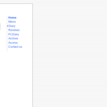
Home
Menu
Diary
Reviews
P.I.Diary
Archive
Access
Contact us