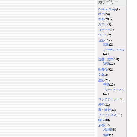
カテゴリー
Online Shop
(9)
ポー
(24)
映画
(206)
カフェ
(5)
コーヒー
(2)
ワイン
(2)
音楽
(119)
演歌
(2)
ノーザンソウル
(11)
読書・文学
(58)
雑誌
(11)
歌舞伎
(52)
文楽
(3)
憂国
(71)
尊皇
(12)
リバータリアン
(13)
ロックフェラー
(2)
俳句
(21)
書・篆刻
(13)
フィットネス
(21)
旅行
(33)
京都
(17)
河原町
(8)
祇園
(1)