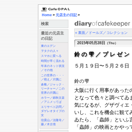
Home
>
元店主の日記
>
検索
« 裏面／ドールズ／コレクション
最近の元店主
の日記
2015年05月28日
（Thu）
東のエデン
ヲタクの人々
鈴の雫／プレゼ
スマホに変へる
時間が早く流れる
５月１９日〜５月２６日
年末のネット状況
／その他
この世界の・・・
／萌え／片隅に
鈴の雫
倉敷／ジャック・
リーチャー／この
大阪に行く用事があった
世界の片隅に
となって色々と調べてゐ
ホラー／錦秋文楽
／アニメってば
気になるが、グザヴィエ
エリサベト訪問／
ダゲレオタイプの
いし、これを機会に観て
女
ゐたら、「蟲師」といふ
信貴山／法隆寺／
藤ノ木古墳
「蟲師」の映画とかやっ