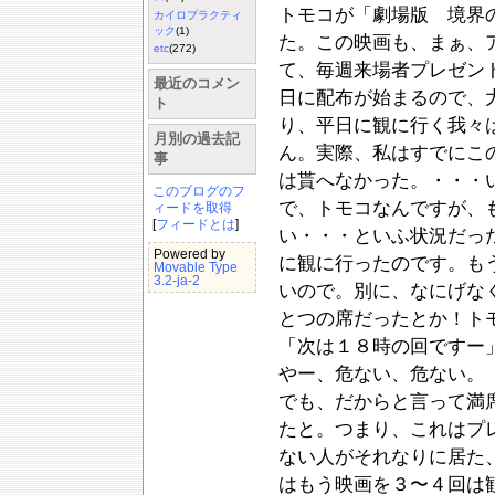
トモコが「劇場版 境界
カイロプラクティ
ック
(1)
た。この映画も、まぁ、
etc
(272)
て、毎週来場者プレゼン
最近のコメン
日に配布が始まるので、
ト
り、平日に観に行く我々
月別の過去記
ん。実際、私はすでにこ
事
は貰へなかった。・・・
このブログのフ
で、トモコなんですが、
ィードを取得
[
フィードとは
]
い・・・といふ状況だっ
Powered by
に観に行ったのです。も
Movable Type
3.2-ja-2
いので。別に、なにげな
とつの席だったとか！ト
「次は１８時の回ですー
やー、危ない、危ない。
でも、だからと言って満
たと。つまり、これはプ
ない人がそれなりに居た
はもう映画を３〜４回は