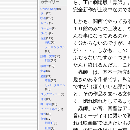
カテゴリー
ら、正に劇場版「蟲師」
完全新作が上映中なので
Online Shop
(9)
ポー
(24)
映画
(206)
しかも、関西でやってゐ
カフェ
(5)
１０館のみでの上映と、
コーヒー
(2)
ワイン
(2)
んな事になってゐるのか
音楽
(119)
く分からないのですが、
演歌
(2)
ノーザンソウル
が・・・。しかも、この
(11)
読書・文学
(58)
ふぢゃないですか！つま
雑誌
(11)
たん）終はるんだよ。こ
歌舞伎
(52)
「蟲師」は、基本一話完
文楽
(3)
憂国
(71)
趣きのある作品です。私
尊皇
(12)
リバータリアン
ですが（凄くいいと評判
(13)
と、その作品を支へる文
ロックフェラー
(2)
俳句
(21)
く、惚れ惚れとしてゐま
書・篆刻
(13)
「蟲師」の音、音響はア
フィットネス
(21)
旅行
(33)
音はオーディオに繋いで
京都
(17)
れは映画館で聴きたいも
河原町
(8)
祇園
(1)