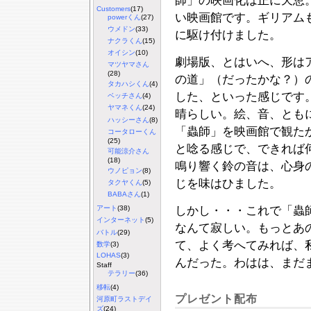
師」の映画化は正に天恵
Customers
(17)
い映画館です。ギリアム
powerくん
(27)
ウメドン
(33)
に駆け付けました。
ナクラくん
(15)
オイシン
(10)
劇場版、とはいへ、形は
マツヤマさん
(28)
の道」（だったかな？）
タカハシくん
(4)
した、といった感じです
ベッチさん
(4)
ヤマネくん
(24)
晴らしい。絵、音、とも
ハッシーさん
(8)
「蟲師」を映画館で観た
コータローくん
(25)
と唸る感じで、できれば
可能涼介さん
(18)
鳴り響く鈴の音は、心身
ウノピョン
(8)
じを味はひました。
タクヤくん
(5)
BABAさん
(1)
しかし・・・これで「蟲
アート
(38)
インターネット
(5)
なんて寂しい。もっとあ
バトル
(29)
て、よく考へてみれば、
数学
(3)
LOHAS
(3)
んだった。わはは、まだ
Staff
テラリー
(36)
移転
(4)
プレゼント配布
河原町ラストデイ
ズ
(24)