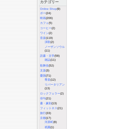
カテゴリー
Online Shop
(9)
ポー
(24)
映画
(206)
カフェ
(5)
コーヒー
(2)
ワイン
(2)
音楽
(119)
演歌
(2)
ノーザンソウル
(11)
読書・文学
(58)
雑誌
(11)
歌舞伎
(52)
文楽
(3)
憂国
(71)
尊皇
(12)
リバータリアン
(13)
ロックフェラー
(2)
俳句
(21)
書・篆刻
(13)
フィットネス
(21)
旅行
(33)
京都
(17)
河原町
(8)
祇園
(1)