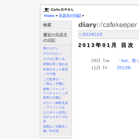
Home
>
元店主の日記
>
検索
« 2012年12月
最近の元店主
の日記
2013年01月 目次
東のエデン
ヲタクの人々
スマホに変へる
29日
「ted」祭
Tue
時間が早く流れる
11日
2013年
Fri
年末のネット状況
／その他
この世界の・・・
／萌え／片隅に
倉敷／ジャック・
リーチャー／この
世界の片隅に
ホラー／錦秋文楽
／アニメってば
エリサベト訪問／
ダゲレオタイプの
女
信貴山／法隆寺／
藤ノ木古墳