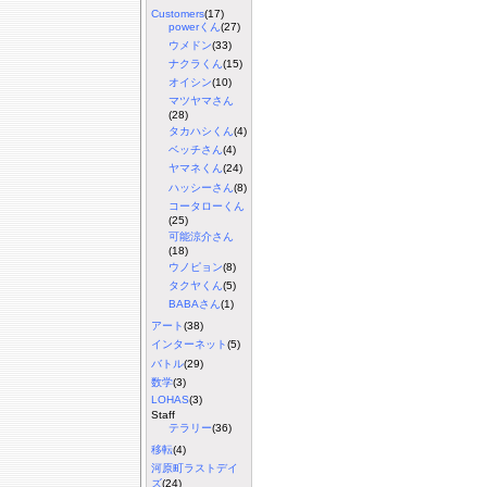
Customers
(17)
powerくん
(27)
ウメドン
(33)
ナクラくん
(15)
オイシン
(10)
マツヤマさん
(28)
タカハシくん
(4)
ベッチさん
(4)
ヤマネくん
(24)
ハッシーさん
(8)
コータローくん
(25)
可能涼介さん
(18)
ウノピョン
(8)
タクヤくん
(5)
BABAさん
(1)
アート
(38)
インターネット
(5)
バトル
(29)
数学
(3)
LOHAS
(3)
Staff
テラリー
(36)
移転
(4)
河原町ラストデイ
ズ
(24)