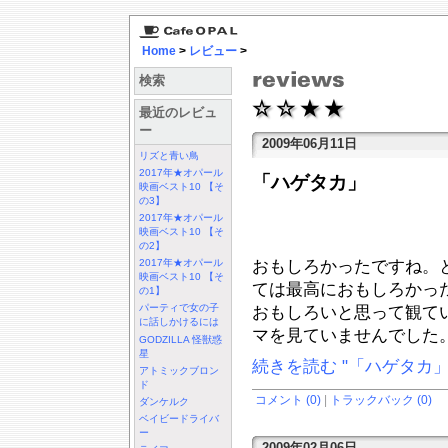
Home
>
レビュー
>
検索
☆☆★★
最近のレビュ
ー
2009年06月11日
リズと青い鳥
2017年★オパール
「ハゲタカ」
映画ベスト10 【そ
の3】
2017年★オパール
映画ベスト10 【そ
の2】
おもしろかったですね。
2017年★オパール
映画ベスト10 【そ
ては最高におもしろかっ
の1】
パーティで女の子
おもしろいと思って観て
に話しかけるには
マを見ていませんでした
GODZILLA 怪獣惑
星
続きを読む "「ハゲタカ」
アトミックブロン
ド
コメント (0)
|
トラックバック (0)
ダンケルク
ベイビードライバ
ー
2009年02月06日