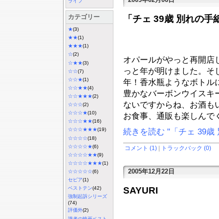
ライフ
カテゴリー
「チェ 39歳 別れの手
★
(3)
★★
(1)
★★★
(1)
☆
(2)
オパールがやっと再開店
☆★★
(3)
っと年が明けました。そ
☆☆
(7)
☆☆★
(1)
年！香水瓶ようなボトル
☆☆★★
(4)
豊かなバーボンウイスキー
☆☆★★★
(2)
ないですからね、お酒も
☆☆☆
(2)
☆☆☆★
(10)
お食事、通販も楽しんで
☆☆☆★★
(16)
☆☆☆★★★
(19)
続きを読む "「チェ 39歳
☆☆☆☆
(18)
☆☆☆☆★
(6)
コメント (1)
|
トラックバック (0)
☆☆☆☆★★
(9)
☆☆☆☆★★★
(1)
2005年12月22日
☆☆☆☆☆
(6)
セピア
(1)
SAYURI
ベストテン
(42)
強制起訴シリーズ
(74)
評価外
(2)
識者の映画ベスト