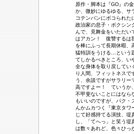
原作・脚本は『GO』の
か、微妙にゆるゆる、サ
コテンパンにボコられた
政治家の息子・ボクシン
んで、見舞金をいただい
はアカン！ 復讐するは
を棒にふって長期休暇、
猛特訓をうける…という
てしかるべきところ、い
全な身体を取り戻してい
り人間、フィットネスで
う、余談ですがサラリー
高ですよー！ ていうか
不甲斐ないことにはなら
もいいのですが、パク・
んかムカつく『東京タワ
じて好感持てる演技、堤
し、「てへっ」と笑う堤
は数々あれど、色々ひっ