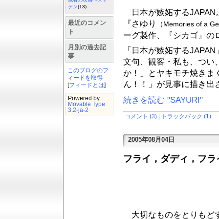
テン
(13)
日本が嫉妬するJAPA
最近のコメン
『さゆり
（Memories of a G
ト
ーグ製作、『シカゴ』の
月別の過去記
「日本が嫉妬するJAPA
事
文句、観客・私も、つい
このブログのフ
か！」とヤキモチ焼きま
ィードを取得
ん！！」が見事に描き出
[
フィードとは
]
Powered by
続きを読む "SAYURI"
Movable Type
3.2-ja-2
コメント (3)
|
トラックバック (1)
2005年08月04日
フライ，ダディ，フラ
大切なものをとりもど