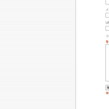
メ
U
コ
を
※