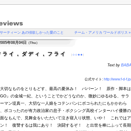
« サーティーン あの頃欲しかった愛のこと
チーム・アメリカ ワールドポリス »
2005年08月04日
（Thu）
フライ，ダディ，フライ
［
☆☆★★
］
Text by
BAB
公式サイト:
http://www.f-d-f.jp
大切なものをとりもどす、最高の夏休み！ ババーン！ 原作・脚本は
GO』の金城一紀、ということでかどうなのか、微妙にゆるゆる、サラ
ーマン堤真一、大切な一人娘をコテンパンにボコられたにもかかわら
、ボコったのが有力政治家の息子・ボクシング高校インターハイ優勝の
面なもんで、見舞金をいただいて泣き寝入り状態、いや！ これではア
ン！ 復讐するは我にあり！ 決闘するぞ！ と出世を棒にふって長期