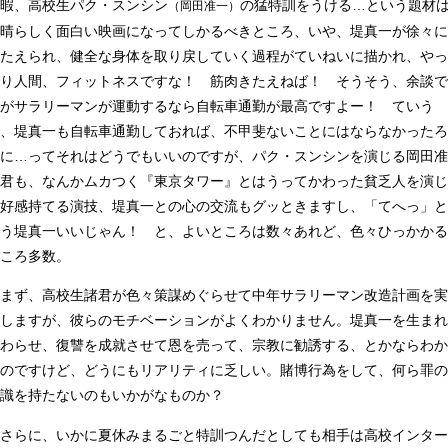
暇、高校生パク・スンシン
の猛特訓をうける…という題材
（岡田准一）
晴らしく面白い映画になってしかるべきところ、いや、堤真一が徐々に
たえられ、健全な身体を取り戻していく過程がていねいに描かれ、やっ
り人間、フィットネスですな！ 筋肉きたえねば！ そうそう、余談で
がサラリーマンが運動するなら自転車通勤が最高ですよー！ ていう
、堤真一も自転車通勤しておれば、不甲斐ないことにはならなかったろ
に…ってそれはどうでもいいのですが、パク・スンシンを演じる岡田准
君も、なんかムカつく『東京タワー』とはうってかわった貧乏人を演じ
好感持てる演技、堤真一との心の交流もグッときますし、「てへっ」と
う堤真一いいじゃん！ と、よいところは数々あれど、色々ひっかかる
ころ多数。
まず、高校生諸君が色々策謀めぐらせて中年サラリーマン改造計画を実
しますが、彼らのモチベーションがよくわかりません。堤真一を生まれ
わらせ、復讐を成就させて恩を売って、宗教に勧誘する、とかならわか
のですけど、どうにもリアリティに乏しい。賭博行為をして、何ら罪の
識を持たないのもいかがなものか？
さらに、いかに夏休みまるごと特訓つんだとしても相手は高校インター