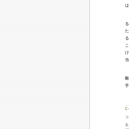
は
る
た
る
こ
け
当
敵
手
C
名