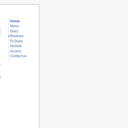
Home
Menu
Diary
Reviews
P.I.Diary
Archive
Access
Contact us
A
/