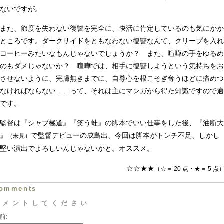
ないですが。
また、節度を失わない復讐を完全に、快活に肯定しているのも気にかか
ところです。ダークサイドをともなわない復讐なんて、クリープを入れ
コーヒーみたいなもんじゃないでしょうか？ また、喧嘩の手をゆるめ
のもダメじゃないか？ 喧嘩では、相手に復讐しようという気持ちをお
させないように、完膚無きまでに、自尊心を根こそぎ奪うほどに痛めつ
なければならない……って、それは主にマンガから得た知識ですので適
です。
監督は『シャブ極道』『笑う蛙』の脚本でいい仕事をした後、『油断大
』
で監督デビューの成島出、今回は脚本がトンチ不足、しかし
（未見）
堅い演出でよろしいんじゃないかと。オススメ。
☆☆★★
（☆＝ 20 点・★＝ 5 点
omments
コメントしてください
前: