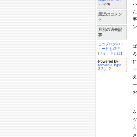
ハ
テン
(13)
た
最近のコメン
事
ト
ン
月別の過去記
事
このブログのフ
ば
ィードを取得
[
フィードとは
]
ろ
に
Powered by
Movable Type
ー
3.2-ja-2
え
ー
お
を
ツ
メ