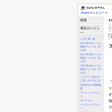
Home
>
レビュー
>
検索
最近のレビュ
ー
リズと青い鳥
2017年★オパール
映画ベスト10 【そ
の3】
2017年★オパール
映画ベスト10 【そ
の2】
2017年★オパール
映画ベスト10 【そ
の1】
パーティで女の子
に話しかけるには
『
GODZILLA 怪獣惑
リ
星
アトミックブロン
ず
ド
強
ダンケルク
ベイビードライバ
カ
ー