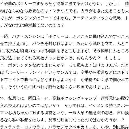
イ優勝のボクサーですからそう簡単に勝てるわけがない。しかし！ 勝
ねばならぬなら必要なのはトンチなのです。カラダをきたえることも大
ですが、ボクシングはアートですから、アーティスティックな戦略、ト
チがなければ絶対勝てないのでは？
一応、パク・スンシンは「ボクサーは、ふところに飛び込んですっころ
せて押さえつけ、パンチを封じればよい」みたいな戦略を立て、ふとこ
に飛び込む瞬発力をつける特訓をほどこしますが、そう簡単にふところ
飛び込ませてくれる高校チャンピオンは、おらんやろ？ もしもし
？ ボクシングをなめてませんか？ って私もよく知りませんが、たと
ば『ホーリー・ランド』というマンガでは、空手やら柔道などにストリ
トファイトで勝つにはどうすればよいか？ が納得のいく形で描かれて
り、そういうのに比べれば随分と嘘くさい映画でありました。
で、私思うに、岡田准一と、高校ボクシングチャンプ＝須藤元気の配役
入れ換えればよいのではないか？ そうすれば、イケメン金持ちスポー
マンお坊ちゃんに対する復讐という、一般大衆の無意識の怨念、言い換
えるなら私の私怨をはらす、見事な映画になったのではなかろうか…？
ラメラメラ、コノウラミ、ハラサデオクベキカ！…あ、いや、別に恨み