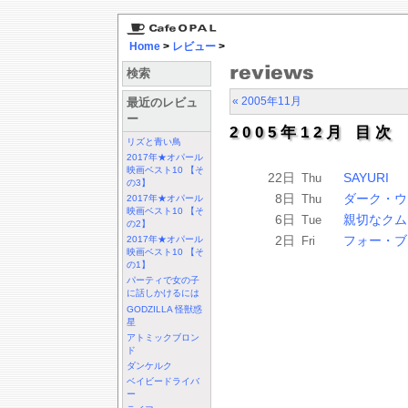
Home
>
レビュー
>
検索
« 2005年11月
最近のレビュ
ー
2005年12月 目次
リズと青い鳥
2017年★オパール
映画ベスト10 【そ
22日
SAYURI
Thu
の3】
8日
ダーク・ウ
Thu
2017年★オパール
映画ベスト10 【そ
6日
親切なクム
Tue
の2】
2日
フォー・ブ
Fri
2017年★オパール
映画ベスト10 【そ
の1】
パーティで女の子
に話しかけるには
GODZILLA 怪獣惑
星
アトミックブロン
ド
ダンケルク
ベイビードライバ
ー