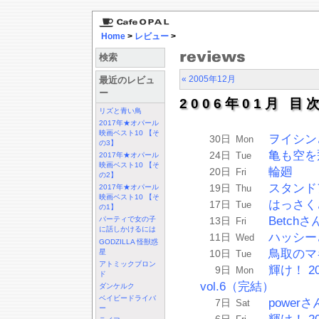
Home
>
レビュー
>
検索
« 2005年12月
最近のレビュ
ー
2006年01月 目
リズと青い鳥
2017年★オパール
映画ベスト10 【そ
ヲイシン
30日
Mon
の3】
亀も空を
24日
Tue
2017年★オパール
映画ベスト10 【そ
輪廻
20日
Fri
の2】
スタンド
19日
Thu
2017年★オパール
映画ベスト10 【そ
はっさく
17日
Tue
の1】
Betch
13日
パーティで女の子
Fri
に話しかけるには
ハッシー
11日
Wed
GODZILLA 怪獣惑
鳥取のマ
星
10日
Tue
アトミックブロン
輝け！ 
9日
Mon
ド
vol.6（完結）
ダンケルク
ベイビードライバ
power
7日
Sat
ー
6日