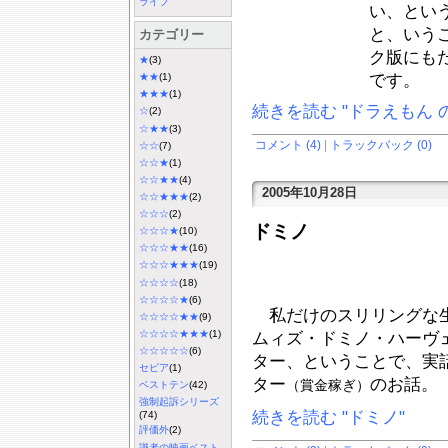
ライフ
い、とい
と、いう
カテゴリー
ク版にも
★
(3)
です。
★★
(1)
★★★
(1)
続きを読む "ドラえもん の
☆
(2)
☆★★
(3)
コメント (4)
|
トラックバック (0)
☆☆
(7)
☆☆★
(1)
☆☆★★
(4)
2005年10月28日
☆☆★★★
(2)
☆☆☆
(2)
ドミノ
☆☆☆★
(10)
☆☆☆★★
(16)
☆☆☆★★★
(19)
☆☆☆☆
(18)
☆☆☆☆★
(6)
私だけのスリリングな生
☆☆☆☆★★
(9)
☆☆☆☆★★★
(1)
ムィズ・ドミノ・ハーヴ
☆☆☆☆☆
(6)
ター、ということで、実
セピア
(1)
ター
のお話。
（賞金稼ぎ）
ベストテン
(42)
強制起訴シリーズ
続きを読む "ドミノ"
(74)
評価外
(2)
識者の映画ベスト