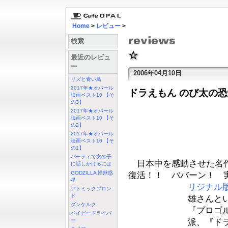
Home
>
レビュー
>
検索
☆
最近のレビュ
ー
2006年04月10日
リズと青い鳥
2017年★オパール
ドラえもん のび太の恐竜
映画ベスト10 【そ
の3】
2017年★オパール
映画ベスト10 【そ
の2】
2017年★オパール
映画ベスト10 【そ
の1】
パーティで女の子
日本中を感動させた名作
に話しかけるには
GODZILLA 怪獣惑
復活！！ ババーン！ 
星
リジナル
アトミックブロン
ド
雄さんと
ダンケルク
『プロゴ
ベイビードライバ
派、『ド
ー