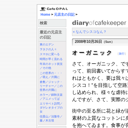
Home
>
元店主の日記
>
検索
« なんでシスコなん？
最近の元店主
の日記
2008年10月26日
（Sun）
東のエデン
ヲタクの人々
オーガニック
［
旅行
］
スマホに変へる
時間が早く流れる
さて、オーガニック、で
年末のネット状況
／その他
って、前回書いてからす
この世界の・・・
／萌え／片隅に
れはともかく、要は我々
倉敷／ジャック・
シスコ！”を目指して空
リーチャー／この
世界の片隅に
し込められ、様々な虐待
ホラー／錦秋文楽
んですが、さて、実際の
／アニメってば
エリサベト訪問／
ダゲレオタイプの
街中の至る所に花と緑が
女
信貴山／法隆寺／
素材の上質なコットンに
藤ノ木古墳
を抱へてゐます。食事が