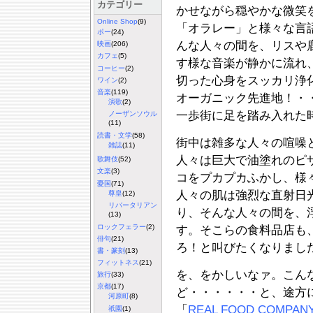
カテゴリー
かせながら穏やかな微笑
Online Shop
(9)
「オラレー」と様々な言
ポー
(24)
んな人々の間を、リスや
映画
(206)
カフェ
(5)
す様な音楽が静かに流れ
コーヒー
(2)
切った心身をスッカリ浄
ワイン
(2)
音楽
(119)
オーガニック先進地！・
演歌
(2)
一歩街に足を踏み入れた
ノーザンソウル
(11)
読書・文学
(58)
街中は雑多な人々の喧噪
雑誌
(11)
人々は巨大で油塗れのピ
歌舞伎
(52)
文楽
(3)
コをプカプカふかし、様
憂国
(71)
人々の肌は強烈な直射日
尊皇
(12)
リバータリアン
り、そんな人々の間を、
(13)
ロックフェラー
(2)
す。そこらの食料品店も
俳句
(21)
ろ！と叫びたくなりまし
書・篆刻
(13)
フィットネス
(21)
を、をかしいなァ。こん
旅行
(33)
京都
(17)
ど・・・・・・と、途方
河原町
(8)
「
REAL FOOD COMPAN
祇園
(1)