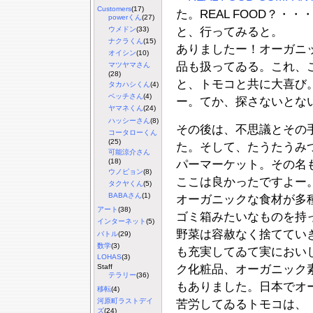
Customers
(17)
た。REAL FOOD？・
powerくん
(27)
ウメドン
(33)
と、行ってみると。
ナクラくん
(15)
ありましたー！オーガニ
オイシン
(10)
品も扱ってゐる。これ、
マツヤマさん
(28)
と、トモコと共に大喜び
タカハシくん
(4)
ベッチさん
(4)
ー。てか、探さないとな
ヤマネくん
(24)
ハッシーさん
(8)
その後は、不思議とその
コータローくん
(25)
た。そして、たうたうみ
可能涼介さん
(18)
パーマーケット。その名
ウノピョン
(8)
ここは良かったですよー
タクヤくん
(5)
BABAさん
(1)
オーガニックな食材が多
アート
(38)
ゴミ箱みたいなものを持
インターネット
(5)
野菜は容赦なく捨ててい
バトル
(29)
数学
(3)
も充実してゐて実におい
LOHAS
(3)
ク化粧品、オーガニック
Staff
テラリー
(36)
もありました。日本でオ
移転
(4)
河原町ラストデイ
苦労してゐるトモコは、
ズ
(24)