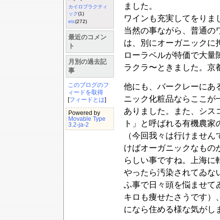
ました。
カイロプラクティ
ック
(1)
ワインも充実してをりま
etc
(272)
当然の事ながら、普通の
最近のコメン
は、別にオーガニックに
ト
ローラベルが特価で大量
月別の過去記
ラクラ〜ときました。京
事
このブログのフ
他にも、バークレーにあ
ィードを取得
ニック化粧品ならここが
[
フィードとは
]
ありました。また、シス
Powered by
Movable Type
ト」と呼ばれる有機農家
3.2-ja-2
（今回我々は行けません
けばオーガニックなもの
らしい事ですね。上海に
やったら汚染されてゐな
ふ事で日々頭を悩ませて
キロも痩せたさうです）
になら住める様な気がし