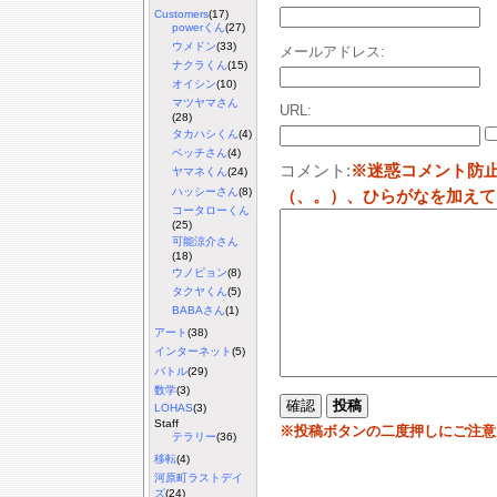
Customers
(17)
powerくん
(27)
ウメドン
(33)
メールアドレス:
ナクラくん
(15)
オイシン
(10)
マツヤマさん
URL:
(28)
タカハシくん
(4)
ベッチさん
(4)
コメント:
※迷惑コメント防
ヤマネくん
(24)
ハッシーさん
(8)
（、。）、ひらがなを加えて
コータローくん
(25)
可能涼介さん
(18)
ウノピョン
(8)
タクヤくん
(5)
BABAさん
(1)
アート
(38)
インターネット
(5)
バトル
(29)
数学
(3)
LOHAS
(3)
Staff
※投稿ボタンの二度押しにご注意
テラリー
(36)
移転
(4)
河原町ラストデイ
ズ
(24)