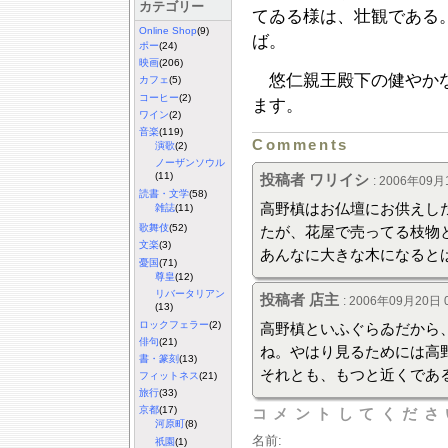
カテゴリー
てゐる様は、壮観である
Online Shop
(9)
ば。
ポー
(24)
映画
(206)
悠仁親王殿下の健やかな
カフェ
(5)
コーヒー
(2)
ます。
ワイン
(2)
音楽
(119)
Comments
演歌
(2)
ノーザンソウル
(11)
投稿者 ワリイシ
: 2006年09月
読書・文学
(58)
高野槙はお仏壇にお供えし
雑誌
(11)
歌舞伎
(52)
たが、花屋で売ってる枝物
文楽
(3)
あんなに大きな木になると
憂国
(71)
尊皇
(12)
リバータリアン
投稿者 店主
: 2006年09月20日 0
(13)
ロックフェラー
(2)
高野槙といふぐらゐだから
俳句
(21)
ね。やはり見るためには高
書・篆刻
(13)
それとも、もつと近くであ
フィットネス
(21)
旅行
(33)
京都
(17)
コメントしてくださ
河原町
(8)
名前:
祇園
(1)