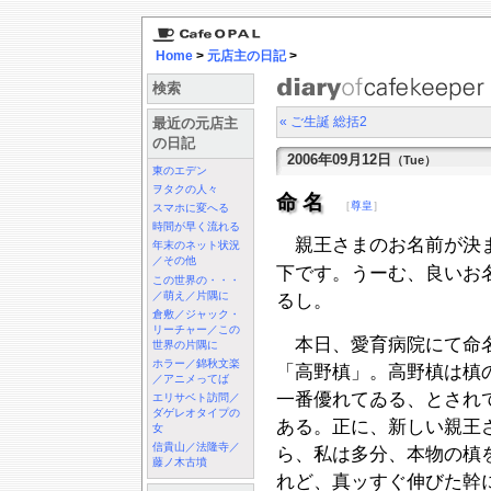
Home
>
元店主の日記
>
検索
« ご生誕 総括2
最近の元店主
の日記
2006年09月12日
（Tue）
東のエデン
ヲタクの人々
命名
［
尊皇
］
スマホに変へる
時間が早く流れる
親王さまのお名前が決
年末のネット状況
／その他
下です。うーむ、良いお名
この世界の・・・
／萌え／片隅に
るし。
倉敷／ジャック・
リーチャー／この
本日、愛育病院にて命名
世界の片隅に
ホラー／錦秋文楽
「高野槙」。高野槙は槙
／アニメってば
一番優れてゐる、とされ
エリサベト訪問／
ダゲレオタイプの
ある。正に、新しい親王
女
信貴山／法隆寺／
ら、私は多分、本物の槙
藤ノ木古墳
れど、真ッすぐ伸びた幹