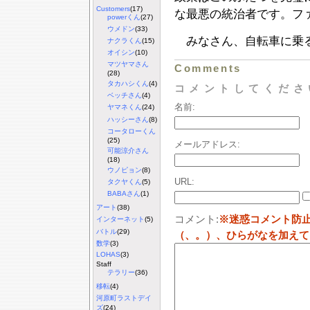
Customers
(17)
な最悪の統治者です。フ
powerくん
(27)
ウメドン
(33)
みなさん、自転車に乗る
ナクラくん
(15)
オイシン
(10)
マツヤマさん
Comments
(28)
タカハシくん
(4)
コメントしてくださ
ベッチさん
(4)
名前:
ヤマネくん
(24)
ハッシーさん
(8)
コータローくん
(25)
メールアドレス:
可能涼介さん
(18)
ウノピョン
(8)
URL:
タクヤくん
(5)
BABAさん
(1)
アート
(38)
コメント:
※迷惑コメント防
インターネット
(5)
バトル
(29)
（、。）、ひらがなを加えて
数学
(3)
LOHAS
(3)
Staff
テラリー
(36)
移転
(4)
河原町ラストデイ
ズ
(24)