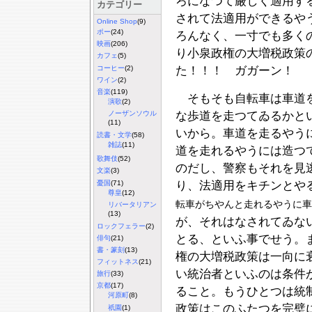
ろになつて厳しく適用す
カテゴリー
されて法適用ができるや
Online Shop
(9)
ポー
(24)
ろんなく、一寸でも多く
映画
(206)
り小泉政権の大増税政策
カフェ
(5)
コーヒー
(2)
た！！！ ガガーン！
ワイン
(2)
音楽
(119)
そもそも自転車は車道を
演歌
(2)
な歩道を走つてゐるかと
ノーザンソウル
(11)
いから。車道を走るやう
読書・文学
(58)
雑誌
(11)
道を走れるやうには造つ
歌舞伎
(52)
のだし、警察もそれを見
文楽
(3)
憂国
(71)
り、法適用をキチンとや
尊皇
(12)
転車がちやんと走れるやうに車
リバータリアン
(13)
が、それはなされてゐな
ロックフェラー
(2)
とる、といふ事でせう。
俳句
(21)
書・篆刻
(13)
権の大増税政策は一向に
フィットネス
(21)
い統治者といふのは条件
旅行
(33)
京都
(17)
ること。もうひとつは統
河原町
(8)
政策はこのふたつを完璧
祇園
(1)