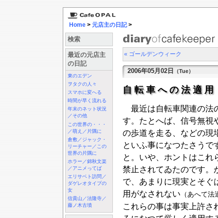
Home
>
元店主の日記
>
検索
« ゴールデンウィーク
最近の元店主
の日記
2006年05月02日
（Tue）
東のエデン
ヲタクの人々
自転車への法適
スマホに変へる
時間が早く流れる
最近は自転車関連の法の
年末のネット状況
／その他
す。たとへば、信号無視
この世界の・・・
／萌え／片隅に
の歩道を走る、などの現
倉敷／ジャック・
といふ事になつたさうで
リーチャー／この
世界の片隅に
と。いや、ホントはこれ
ホラー／錦秋文楽
禁止されてゐたのです。
／アニメってば
エリサベト訪問／
で、あまりに現実とそぐ
ダゲレオタイプの
女
用がなされない
（あへて法
信貴山／法隆寺／
これらの事は事実上許さ
藤ノ木古墳