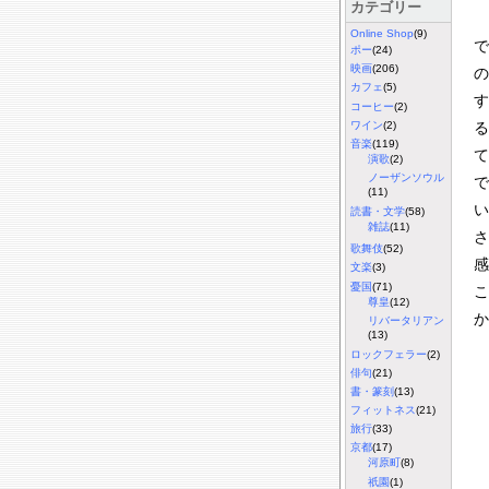
カテゴリー
Online Shop
(9)
で
ポー
(24)
映画
(206)
の
カフェ
(5)
す
コーヒー
(2)
る
ワイン
(2)
音楽
(119)
て
演歌
(2)
ノーザンソウル
で
(11)
い
読書・文学
(58)
雑誌
(11)
さ
歌舞伎
(52)
感
文楽
(3)
憂国
(71)
こ
尊皇
(12)
か
リバータリアン
(13)
ロックフェラー
(2)
俳句
(21)
書・篆刻
(13)
フィットネス
(21)
旅行
(33)
京都
(17)
河原町
(8)
祇園
(1)