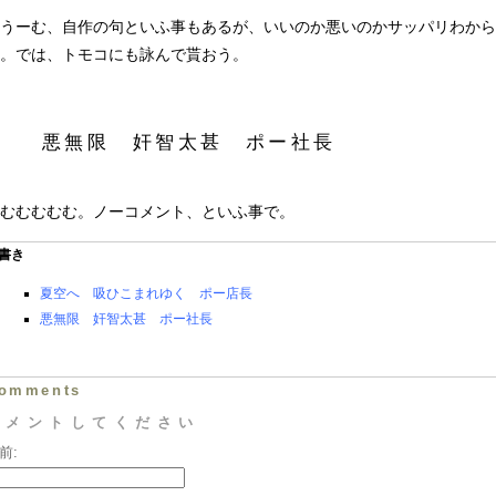
うーむ、自作の句といふ事もあるが、いいのか悪いのかサッパリわから
。では、トモコにも詠んで貰おう。
悪無限 奸智太甚 ポー社長
むむむむむ。ノーコメント、といふ事で。
書き
夏空へ 吸ひこまれゆく ポー店長
悪無限 奸智太甚 ポー社長
omments
コメントしてください
前: