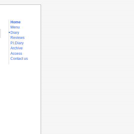
Home
Menu
Diary
Reviews
P.I.Diary
Archive
Access
Contact us