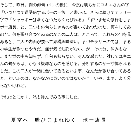
そして、昨日。例の俳句
の後に、今度は明らかにユキエさんの字
（？）
「いつだつて送受信するポーの一族」と書かれ、さらに続けてテラリー
字で「シャッポーは暑くなつたらくたびれる」「すいません修行をしま
ポー店長」と、二つも俳句らしきものが書いてあつたのだ。何をしてゐ
のだ。何を張り合つてゐるのかこの二人は。ところで、これらの句を見
ゐると、二人の内面が窺へて結構興味深い。まづテラリーの句は、まる
小学生が作つたやうだ。無邪気で屈託がない。が、その分、深みもな
。まだ世の中も知らず、俳句も知らない。そんな感じだ。対してユキエ
んの句からは、かなり複雑なものを感じる。分析するのが一寸憚られる
じだ。この二人が一緒に働いてゐるといふ事、なんだか張り合つてゐる
と、といふのは、なかなかに良いのではないか？ いや、まァ、よく分
らないけれど。
それはとにかく、私も詠んでみる事にした。
夏空へ 吸ひこまれゆく ポー店長