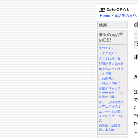
Home
>
元店主の日記
検索
«
最近の元店主
の日記
東のエデン
ヲタクの人々
スマホに変へる
時間が早く流れる
年末のネット状況
／その他
タ
この世界の・・・
／萌え／片隅に
ー
倉敷／ジャック・
は
リーチャー／この
世界の片隅に
で
ホラー／錦秋文楽
／アニメってば
た
エリサベト訪問／
句
ダゲレオタイプの
女
作
信貴山／法隆寺／
藤ノ木古墳
し