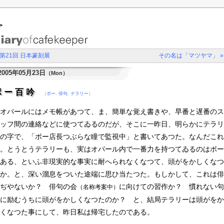
>
 第21回 日本篆刻展
その名は「マツヤマ」 »
2005年05月23日
（Mon）
ポー百吟
［
ポー
,
俳句
,
テラリー
］
オパールにはメモ帳があつて、ま、簡単な覚え書きや、早番と遅番のス
ッフ間の連絡などに使つてゐるのだが、そこに一昨日、明らかにテラリ
の字で、「ポー店長つぶらな瞳で監視中」と書いてあつた。なんだこれ
。とうとうテラリーも、実はオパール内で一番力を持つてゐるのはポー
ある、といふ非現実的な事実に耐へられなくなつて、頭がをかしくなつ
か。と、深い溜息をついた途端に思ひ当たつた。もしかして、これは俳
ぢやないか？ 俳句の会
に向けての習作か？ 慣れない句
（名称考案中）
に励むうちに頭がをかしくなつたのか？ と、結局テラリーは頭がをか
くなつた事にして、昨日私は帰宅したのである。