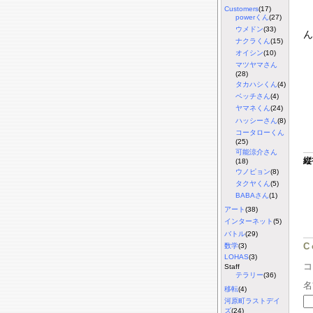
Customers
(17)
powerくん
(27)
ウメドン
(33)
ん
ナクラくん
(15)
オイシン
(10)
マツヤマさん
(28)
タカハシくん
(4)
ベッチさん
(4)
ヤマネくん
(24)
ハッシーさん
(8)
コータローくん
(25)
可能涼介さん
縦
(18)
ウノピョン
(8)
タクヤくん
(5)
BABAさん
(1)
アート
(38)
インターネット
(5)
バトル
(29)
C
数学
(3)
LOHAS
(3)
Staff
テラリー
(36)
名
移転
(4)
河原町ラストデイ
ズ
(24)