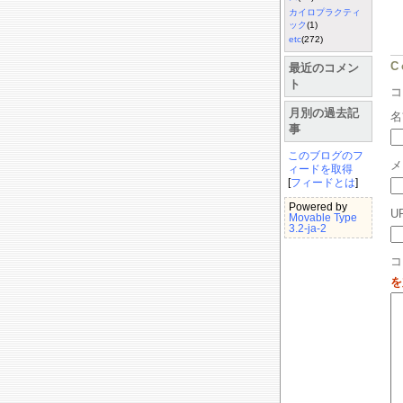
カイロプラクティ
ック
(1)
etc
(272)
C
最近のコメン
ト
月別の過去記
名
事
このブログのフ
メ
ィードを取得
[
フィードとは
]
Powered by
U
Movable Type
3.2-ja-2
コ
を