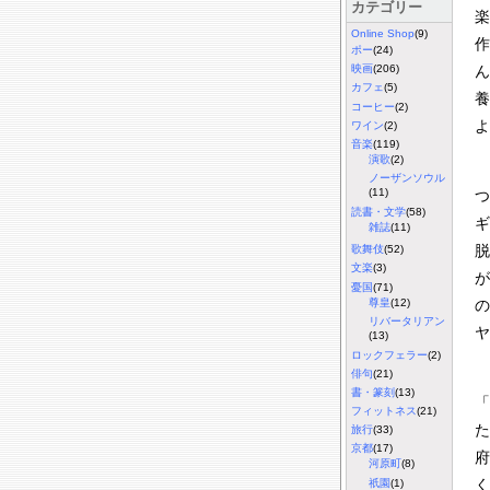
カテゴリー
楽
Online Shop
(9)
作
ポー
(24)
ん
映画
(206)
カフェ
(5)
養
コーヒー
(2)
よ
ワイン
(2)
音楽
(119)
演歌
(2)
ノーザンソウル
(11)
つ
読書・文学
(58)
ギ
雑誌
(11)
脱
歌舞伎
(52)
文楽
(3)
が
憂国
(71)
尊皇
(12)
の
リバータリアン
ヤ
(13)
ロックフェラー
(2)
俳句
(21)
書・篆刻
(13)
「
フィットネス
(21)
た
旅行
(33)
京都
(17)
府
河原町
(8)
く
祇園
(1)