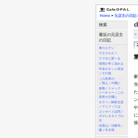
Home
>
元店主の日記
検索
«
最近の元店主
の日記
東のエデン
ヲタクの人々
スマホに変へる
時間が早く流れる
大
年末のネット状況
／その他
家
この世界の・・・
／萌え／片隅に
当
倉敷／ジャック・
た
リーチャー／この
世界の片隅に
ン
ホラー／錦秋文楽
／アニメってば
や
エリサベト訪問／
に
ダゲレオタイプの
女
張
信貴山／法隆寺／
藤ノ木古墳