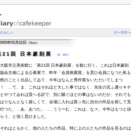
>
 さみしい
ポー百吟 »
2005年05月22日
（Sun）
第21回 日本篆刻展
［
書・篆刻
］
阪市立美術館に「第21回 日本篆刻展」を観に行く。これは日本篆刻
協会主催による公募展で、昨年「会員推薦賞」を貰ひ会員になつた私も
然のごとく出品してゐて、今年はなんと秀作賞をいただいてしまつ
！ …て、ま、これはそれほど大した事ではなく、先生の言ふ通りキチ
とやつてゐれば貰へる訳で、別に騒ぐほどの事はないのだが、それでも
はりなんとなく嬉しくて、会場に入れば真ッ先に自分の作品を探して見
行つた。…あ、あつた。……ううーむ、これは、なァ。今年はもつと頑
らう、と強く思ひました。
それはともかく、他の人たちの作品、特に上の人たちの作品を見るのは