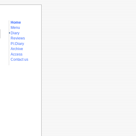
Home
Menu
Diary
Reviews
P.I.Diary
Archive
Access
Contact us