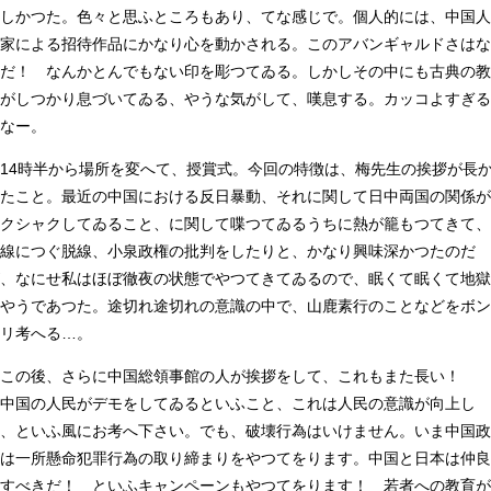
しかつた。色々と思ふところもあり、てな感じで。個人的には、中国人
家による招待作品にかなり心を動かされる。このアバンギャルドさはな
だ！ なんかとんでもない印を彫つてゐる。しかしその中にも古典の教
がしつかり息づいてゐる、やうな気がして、嘆息する。カッコよすぎる
なー。
14時半から場所を変へて、授賞式。今回の特徴は、梅先生の挨拶が長
たこと。最近の中国における反日暴動、それに関して日中両国の関係が
クシャクしてゐること、に関して喋つてゐるうちに熱が籠もつてきて、
線につぐ脱線、小泉政権の批判をしたりと、かなり興味深かつたのだ
、なにせ私はほぼ徹夜の状態でやつてきてゐるので、眠くて眠くて地獄
やうであつた。途切れ途切れの意識の中で、山鹿素行のことなどをボン
リ考へる…。
この後、さらに中国総領事館の人が挨拶をして、これもまた長い！
中国の人民がデモをしてゐるといふこと、これは人民の意識が向上し
、といふ風にお考へ下さい。でも、破壊行為はいけません。いま中国政
は一所懸命犯罪行為の取り締まりをやつてをります。中国と日本は仲良
すべきだ！ といふキャンペーンもやつてをります！ 若者への教育が