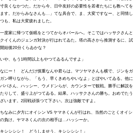
寸良くなかつた。だから今、日中友好の必要性を若者たちにも教へてを
ます。だからみなさんも…」てな具合で、ま、大変ですなー、と同情し
つも、私は大変疲れました。
一度家に帰つて仮眠をとつてからオパールへ。そこではハッサクさんと
クイくんのジェンガ対決が行はれてゐた。塔の高さから推測するに、試
開始後20分くらゐかな？
いや、もう1時間以上もやつてゐるんですよ」
なにー！ どんだけ慎重なんや君らは。マツヤマさんも横で、ジンをガ
ガン呷りながら、「もう、早くきめちやいなよ」とぼやいてゐる。他に
ババさん、ハッシー、ウメドンらが、カウンターで観戦。勝手に解説を
たりして、盛り上がつてゐる。結果。ハッサクさんの勝ち。おめでたう
ざいます。2回戦頑張つて下さい。次は強敵ですよ。
なみに夕方にオイシン VS ヤマネくんが行はれ、当然のごとくオイシ
の負け。ヤマネくんの次の相手は…ハッシーか。
キシシシシ！ どうしませう、キシシシシ！」