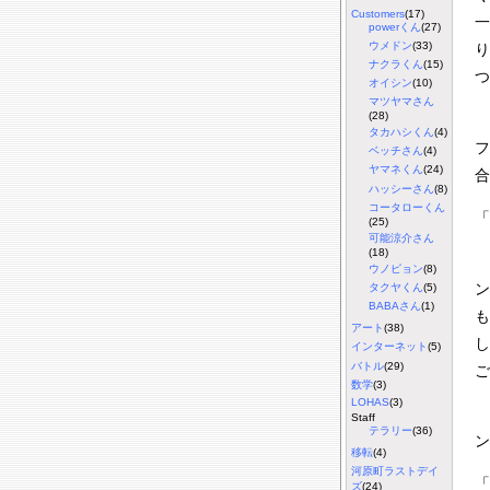
Customers
(17)
一
powerくん
(27)
ウメドン
(33)
り
ナクラくん
(15)
つ
オイシン
(10)
マツヤマさん
(28)
タカハシくん
(4)
フ
ベッチさん
(4)
ヤマネくん
(24)
合
ハッシーさん
(8)
コータローくん
「
(25)
可能涼介さん
(18)
ウノピョン
(8)
ン
タクヤくん
(5)
BABAさん
(1)
も
アート
(38)
し
インターネット
(5)
バトル
(29)
ご
数学
(3)
LOHAS
(3)
ち
Staff
テラリー
(36)
ン
移転
(4)
河原町ラストデイ
「
ズ
(24)