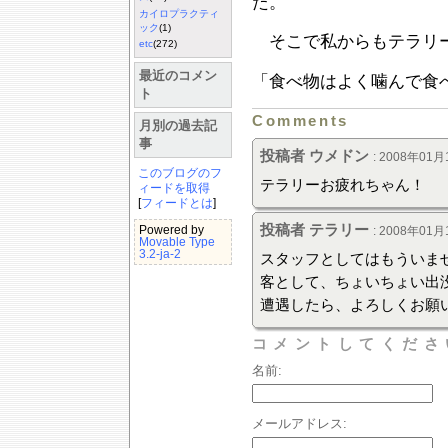
た。
カイロプラクティ
ック
(1)
そこで私からもテラリ
etc
(272)
最近のコメン
「食べ物はよく噛んで食
ト
Comments
月別の過去記
事
投稿者 ウメドン
: 2008年01月
このブログのフ
テラリーお疲れちゃん！
ィードを取得
[
フィードとは
]
投稿者 テラリー
Powered by
: 2008年01月
Movable Type
3.2-ja-2
スタッフとしてはもういま
客として、ちょいちょい出
遭遇したら、よろしくお願
コメントしてくださ
名前:
メールアドレス: