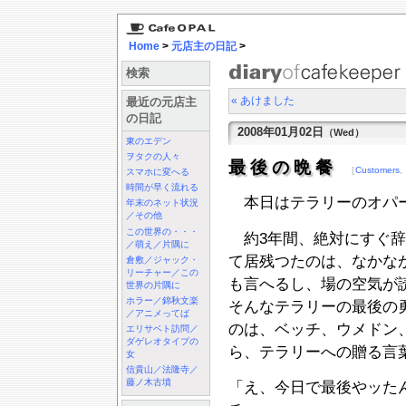
Home
>
元店主の日記
>
検索
« あけました
最近の元店主
の日記
2008年01月02日
（Wed）
東のエデン
ヲタクの人々
最後の晩餐
［
Customers
,
スマホに変へる
時間が早く流れる
本日はテラリーのオパー
年末のネット状況
／その他
この世界の・・・
約3年間、絶対にすぐ辞
／萌え／片隅に
て居残つたのは、なかな
倉敷／ジャック・
リーチャー／この
も言へるし、場の空気が
世界の片隅に
ホラー／錦秋文楽
そんなテラリーの最後の
／アニメってば
のは、ベッチ、ウメドン
エリサベト訪問／
ダゲレオタイプの
ら、テラリーへの贈る言
女
信貴山／法隆寺／
藤ノ木古墳
「え、今日で最後やッたん