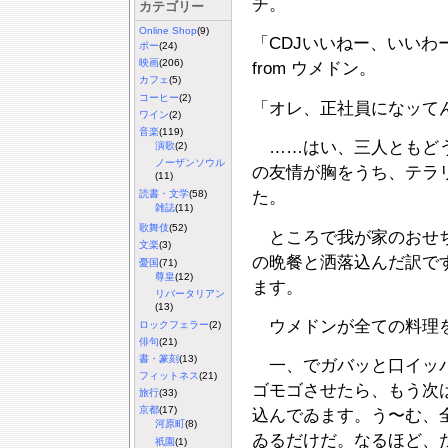
チ。
カテゴリー
Online Shop
(9)
「CDJいいねー、いいわ
ポー
(24)
映画
(206)
from ウメドン。
カフェ
(5)
コーヒー
(2)
「オレ、正社員になッてん」
ワイン
(2)
音楽
(119)
……はい、三人ともどう
演歌
(2)
ノーザンソウル
の友情が胸をうち、テラ
(11)
読書・文学
(58)
た。
雑誌
(11)
歌舞伎
(52)
ところで我が家のおせち
文楽
(3)
の晩餐と洒落込んだ訳で
憂国
(71)
尊皇
(12)
ます。
リバータリアン
(13)
ウメドンが全ての料理を
ロックフェラー
(2)
俳句
(21)
書・篆刻
(13)
一、でガバッと口イッパ
フィットネス
(21)
ゴモゴさせたら、もう次
旅行
(33)
京都
(17)
込んでゐます。う〜む、
河原町
(8)
ゐるだけだ。なるほど、
祇園
(1)