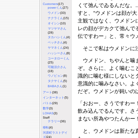
Customers
(17)
くて弛んでゐるんだな。
powerくん
(27)
すと、“ウメドンは顔が大
ウメドン
(33)
ナクラくん
(15)
主観ではなく、ウメドン
オイシン
(10)
レの顔がデカクて弛んで
マツヤマさん
(28)
伝ですわー」と、常々ウ
タカハシくん
(4)
ベッチさん
(4)
そこで私はウメドンに
ヤマネくん
(24)
ハッシーさん
(8)
コータローくん
ウメドン、ちやんと噛ま
(25)
可能涼介さん
ぞ。さらに、よく噛むこ
(18)
識的に噛む様にしないと
ウノピョン
(8)
タクヤくん
(5)
意識的に噛みなさい。よ
BABAさん
(1)
だぞ。ウメドンが鈍いの
アート
(38)
インターネット
(5)
「おおー、さうですわー
バトル
(29)
数学
(3)
飲み込んでるんです。さ
LOHAS
(3)
Staff
まない所為やつたんかー
テラリー
(36)
移転
(4)
と、ウメドンは新たな真
河原町ラストデイ
ズ
(24)