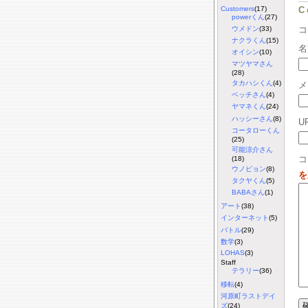
C
Customers
(17)
powerくん
(27)
ウメドン
(33)
ナクラくん
(15)
名
オイシン
(10)
マツヤマさん
(28)
タカハシくん
(4)
メ
ベッチさん
(4)
ヤマネくん
(24)
ハッシーさん
(8)
U
コータローくん
(25)
可能涼介さん
コ
(18)
ウノピョン
(8)
を
タクヤくん
(5)
BABAさん
(1)
アート
(38)
インターネット
(5)
バトル
(29)
数学
(3)
LOHAS
(3)
Staff
テラリー
(36)
移転
(4)
河原町ラストデイ
ズ
(24)