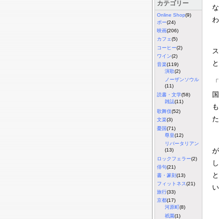
カテゴリー
な
Online Shop
(9)
わ
ポー
(24)
映画
(206)
カフェ
(5)
コーヒー
(2)
ス
ワイン
(2)
と
音楽
(119)
演歌
(2)
ノーザンソウル
「
(11)
国
読書・文学
(58)
雑誌
(11)
も
歌舞伎
(52)
た
文楽
(3)
憂国
(71)
尊皇
(12)
リバータリアン
が
(13)
ロックフェラー
(2)
し
俳句
(21)
と
書・篆刻
(13)
フィットネス
(21)
い
旅行
(33)
京都
(17)
河原町
(8)
祇園
(1)