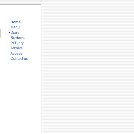
Home
Menu
Diary
Reviews
P.I.Diary
Archive
Access
Contact us