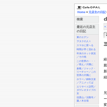
Home
>
元店主の日記
検索
«
最近の元店主
の日記
東のエデン
ヲタクの人々
スマホに変へる
時間が早く流れる
年末のネット状況
／その他
経
この世界の・・・
／萌え／片隅に
親
倉敷／ジャック・
新
リーチャー／この
世界の片隅に
紐
ホラー／錦秋文楽
／アニメってば
エリサベト訪問／
ダゲレオタイプの
兄
女
信貴山／法隆寺／
ー
藤ノ木古墳
変