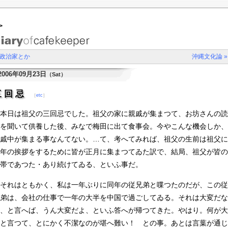
>
 政治家とか
沖縄文化論 »
2006年09月23日
（Sat）
三回忌
［
etc
］
本日は祖父の三回忌でした。祖父の家に親戚が集まつて、お坊さんの読
を聞いて供養した後、みなで梅田に出て食事会。今やこんな機会しか、
戚中が集まる事なんてない。…て、考へてみれば、祖父の生前は祖父に
年の挨拶をするために皆が正月に集まつてゐた訳で、結局、祖父が皆の
帯であつた・あり続けてゐる、といふ事だ。
それはともかく、私は一年ぶりに同年の従兄弟と喋つたのだが、この従
弟は、会社の仕事で一年の大半を中国で過ごしてゐる。それは大変だな
、と言へば、うん大変だよ、といふ答へが帰つてきた。やはり。何が大
と言つて、とにかく不潔なのが堪へ難い！ との事。あとは言葉が通じ