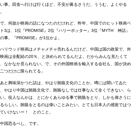
い事。田舎へ行けば行くほど、不安が募るさうだ。ううむ、よくやる
。
で、何故か映画の話になつたのだけれど、昨年、中国でのヒット映画ベ
ト3は、1位『PROMISE』2位『ハリーポッター』3位『MYTH 神話』
の事。『PROMISE』が1位かよ。
ハリウッド映画はメチャメチャ売れるんだけど、中国は国の政策で、外
映画は全配給の20％、と決められてるんだよ。だからみんな見たくて
、なかなか見られない。で、その外国映画を輸入する会社も、国が決め
二つだけに限られてる」
あと興味深かつた話は、やはり賄賂文化のことか。噂には聞いてゐた
、やはり中国は賄賂文化で、賄賂なしでは仕事なんて全くできない、ら
い。役人なんかは、とにかくあらゆる事で賄賂をとり、しかも偉さうに
るらしい。賄賂をとるのは偉いことみたい。とても日本人の感覚ではつ
ていけないー！ とのこと。
中国恐るべし、です。