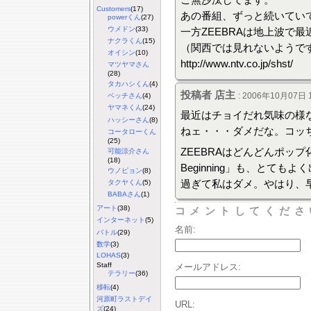
Customers
(17)
あの番組、ずっと続いてい
powerくん
(27)
ウメドン
(33)
一方ZEEBRAは地上波で
ナクラくん
(15)
（関西では見れないようで
オイシン
(10)
http://www.ntv.co.jp/shst/
マツヤマさん
(28)
タカハシくん
(4)
投稿者 店主
: 2006年10月07日 1
ベッチさん
(4)
ヤマネくん
(24)
最近はチョイだれ気味の様
ハッシーさん
(8)
ねェ・・・ダメだな。コッ
コータローくん
(25)
ZEEBRAはどんどんポップ
可能涼介さん
(18)
Beginning」も、とて
ウノピョン
(8)
過ぎて私はダメ。やはり、早
タクヤくん
(5)
BABAさん
(1)
アート
(38)
コメントしてくださ
インターネット
(5)
名前:
バトル
(29)
数学
(3)
LOHAS
(3)
Staff
メールアドレス:
テラリー
(36)
移転
(4)
河原町ラストデイ
URL:
ズ
(24)