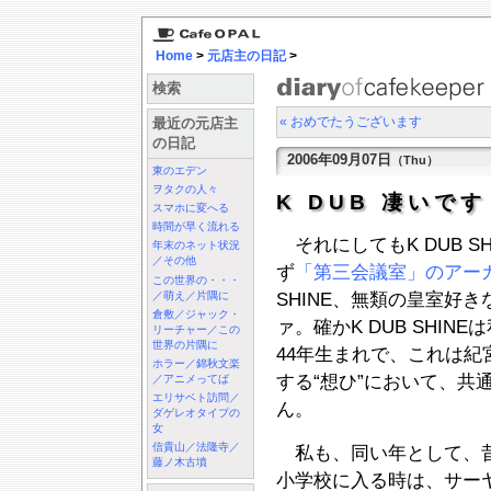
Home
>
元店主の日記
>
検索
« おめでたうございます
最近の元店主
の日記
2006年09月07日
（Thu）
東のエデン
ヲタクの人々
K DUB 凄いで
スマホに変へる
時間が早く流れる
それにしてもK DUB S
年末のネット状況
／その他
ず
「第三会議室」のアー
この世界の・・・
／萌え／片隅に
SHINE、無類の皇室好
倉敷／ジャック・
ァ。確かK DUB SHI
リーチャー／この
世界の片隅に
44年生まれで、これは
ホラー／錦秋文楽
する“想ひ”において、共
／アニメってば
エリサベト訪問／
ん。
ダゲレオタイプの
女
信貴山／法隆寺／
私も、同い年として、昔
藤ノ木古墳
小学校に入る時は、サー