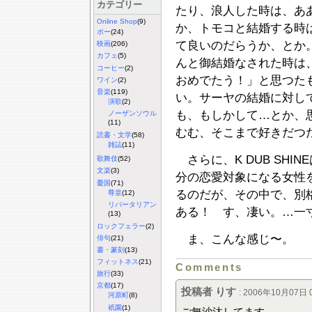
カテゴリー
たり、浪人した時は、あ
Online Shop
(9)
か、トモコと結婚する時
ポー
(24)
て良いのだらうか、とか
映画
(206)
カフェ
(5)
んと御結婚なされた時は
コーヒー
(2)
おめでたう！」と思つたもの
ワイン
(2)
音楽
(119)
い。サーヤの結婚に対し
演歌
(2)
も、もしかして…とか、
ノーザンソウル
(11)
むむ、そこまで好きだつ
読書・文学
(58)
雑誌
(11)
さらに、K DUB SHI
歌舞伎
(52)
文楽
(3)
分の恋愛対象になる女性
憂国
(71)
るのだが、その中で、別
尊皇
(12)
リバータリアン
ある！ す、凄い。…一
(13)
ロックフェラー
(2)
ま、こんな感じ〜。
俳句
(21)
書・篆刻
(13)
フィットネス
(21)
Comments
旅行
(33)
京都
(17)
投稿者 りす
: 2006年10月07日 0
河原町
(8)
祇園
(1)
ご無沙汰してます。