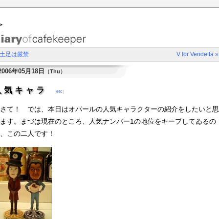
>
 土足は厳禁
V for Vendetta »
2006年05月18日
（Thu）
人気キャラ
［
etc
］
さて！ では、本日はオパールの人気キャラクターの紹介をしたいと思
ます。まづは現在のところ、人気ナンバー1の地位をキープしてゐるの
、この二人です！