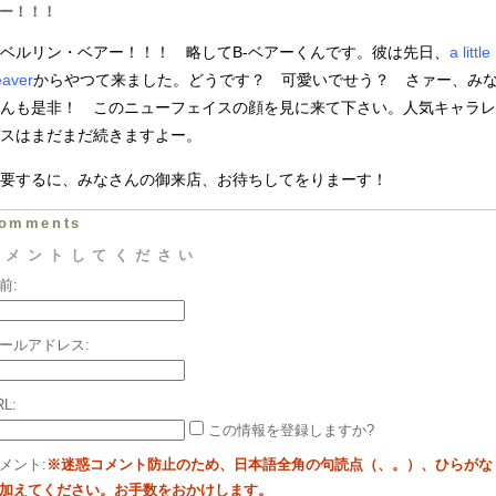
ー！！！
ルリン・ベアー！！！ 略してB-ベアーくんです。彼は先日、
a little
eaver
からやつて来ました。どうです？ 可愛いでせう？ さァー、み
んも是非！ このニューフェイスの顔を見に来て下さい。人気キャラレ
スはまだまだ続きますよー。
要するに、みなさんの御来店、お待ちしてをりまーす！
omments
コメントしてください
前:
ールアドレス:
RL:
この情報を登録しますか?
メント:
※迷惑コメント防止のため、日本語全角の句読点（、。）、ひらがな
加えてください。お手数をおかけします。