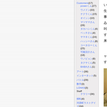
Customers
(17)
い
powerくん
(27)
ウメドン
(33)
生
ナクラくん
(15)
事
オイシン
(10)
ゐ
マツヤマさん
(28)
叫
タカハシくん
(4)
ベッチさん
(4)
す
ヤマネくん
(24)
来
ハッシーさん
(8)
コータローくん
(25)
可能涼介さん
(18)
ャ
ウノピョン
(8)
す
タクヤくん
(5)
BABAさん
(1)
アート
(38)
インターネット
(5)
バトル
(29)
数学
(3)
LOHAS
(3)
Staff
テラリー
(36)
移転
(4)
河原町ラストデイ
ズ
(24)