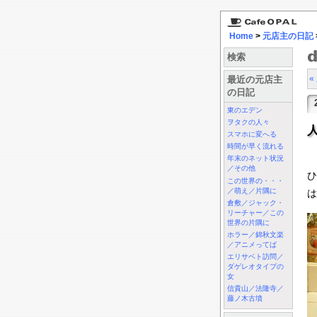
Home
>
元店主の日記
検索
«
最近の元店主
の日記
東のエデン
ヲタクの人々
スマホに変へる
時間が早く流れる
年末のネット状況
／その他
ひ
この世界の・・・
／萌え／片隅に
は
倉敷／ジャック・
リーチャー／この
世界の片隅に
ホラー／錦秋文楽
／アニメってば
エリサベト訪問／
ダゲレオタイプの
女
信貴山／法隆寺／
藤ノ木古墳