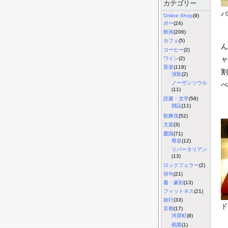
カテゴリー
バ
Online Shop
(9)
ポー
(24)
映画
(206)
カフェ
(5)
ん
コーヒー
(2)
ャ
ワイン
(2)
音楽
(119)
割
演歌
(2)
ノーザンソウル
べ
(11)
読書・文学
(58)
雑誌
(11)
歌舞伎
(52)
文楽
(3)
憂国
(71)
尊皇
(12)
リバータリアン
(13)
ロックフェラー
(2)
俳句
(21)
書・篆刻
(13)
フィットネス
(21)
旅行
(33)
ド
京都
(17)
河原町
(8)
祇園
(1)