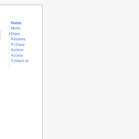
Home
Menu
Diary
Reviews
P.I.Diary
Archive
Access
Contact us