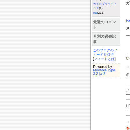
ガ
カイロプラクティ
ック
(1)
etc
(272)
ベ
b
最近のコメン
ト
さ
ー
月別の過去記
事
このブログのフ
ィードを取得
C
[
フィードとは
]
Powered by
Movable Type
3.2-ja-2
名
メ
U
コ
を