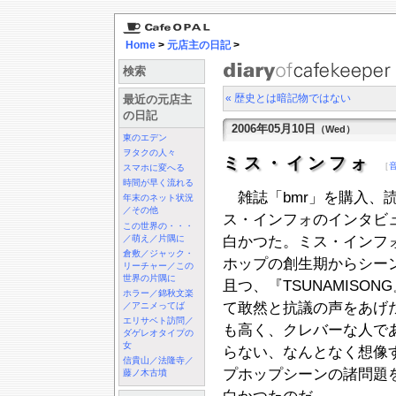
Home
>
元店主の日記
>
検索
« 歴史とは暗記物ではない
最近の元店主
の日記
2006年05月10日
（Wed）
東のエデン
ヲタクの人々
ミス・インフォ
［
スマホに変へる
時間が早く流れる
雑誌「bmr」を購入、読む
年末のネット状況
／その他
ス・インフォのインタビ
この世界の・・・
／萌え／片隅に
白かつた。ミス・インフ
倉敷／ジャック・
ホップの創生期からシー
リーチャー／この
世界の片隅に
且つ、『TSUNAMISO
ホラー／錦秋文楽
て敢然と抗議の声をあげ
／アニメってば
エリサベト訪問／
も高く、クレバーな人で
ダゲレオタイプの
女
らない、なんとなく想像
信貴山／法隆寺／
プホップシーンの諸問題
藤ノ木古墳