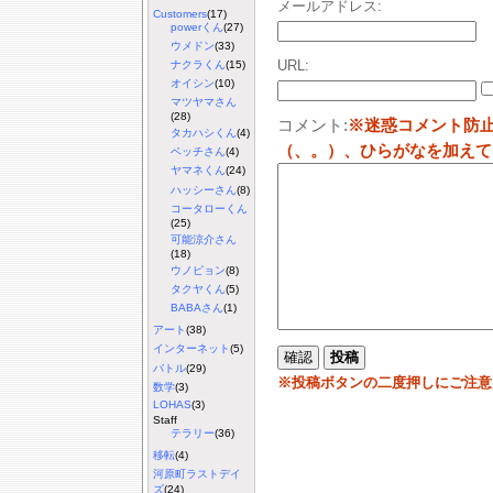
メールアドレス:
Customers
(17)
powerくん
(27)
ウメドン
(33)
URL:
ナクラくん
(15)
オイシン
(10)
マツヤマさん
(28)
コメント:
※迷惑コメント防
タカハシくん
(4)
（、。）、ひらがなを加えて
ベッチさん
(4)
ヤマネくん
(24)
ハッシーさん
(8)
コータローくん
(25)
可能涼介さん
(18)
ウノピョン
(8)
タクヤくん
(5)
BABAさん
(1)
アート
(38)
インターネット
(5)
バトル
(29)
※投稿ボタンの二度押しにご注意
数学
(3)
LOHAS
(3)
Staff
テラリー
(36)
移転
(4)
河原町ラストデイ
ズ
(24)