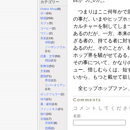
白かつたのだ。
カテゴリー
Online Shop
(9)
つまりはここ何年かで急
ポー
(24)
の事だ。いまやヒップホ
映画
(206)
カフェ
(5)
カルチャーを制してしま
コーヒー
(2)
あるのだが、一方、本来
ワイン
(2)
音楽
(119)
ざる者の、持てる者に対
演歌
(2)
ゐるのだ。そのことが、
ノーザンソウル
(11)
ホップ界を騒がせてゐる
読書・文学
(58)
雑誌
(11)
その事について、かなり
歌舞伎
(52)
ュー。惜しむらくは、短
文楽
(3)
いから、もつと載せて欲
憂国
(71)
尊皇
(12)
リバータリアン
全ヒップホップファン
(13)
ロックフェラー
(2)
Comments
俳句
(21)
書・篆刻
(13)
コメントしてくださ
フィットネス
(21)
旅行
(33)
名前:
京都
(17)
河原町
(8)
祇園
(1)