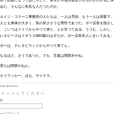
部で話題になつてゐたらしく、東京から成宮観音さんもわざわざ見に来
ゐた。そんなに有名な人だつたのか。
ルイジ・コラーニ事務所の人たちは、一人は禿頭、もう一人は長髪で、
人とも身体が大きく、気の良ささうな男性であつた。ポー店長を指さし
、こいつはドイツからやつて来た、とか言つてゐる。ううむ、しかし、
レタビーズはイギリスBBS製のはずだが。ポー店長本人にきいてみる。
ポーは、テレタビランドからやつて来てん」
なるほど、さうであつた。でも、言葉は関西弁やね。
育ちは関西やねん」
さうでッかー。ほな、サイナラ。
omments
コメントしてください
前:
ールアドレス: