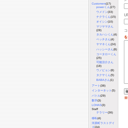
Customers
(17)
powerくん
(27)
ウメドン
(33)
U
ナクラくん
(15)
オイシン
(10)
マツヤマさん
コ
(28)
タカハシくん
(4)
を
ベッチさん
(4)
ヤマネくん
(24)
ハッシーさん
(8)
コータローくん
(25)
可能涼介さん
(18)
ウノピョン
(8)
タクヤくん
(5)
BABAさん
(1)
アート
(38)
インターネット
(5)
バトル
(29)
※
数学
(3)
LOHAS
(3)
Staff
テラリー
(36)
移転
(4)
河原町ラストデイ
ズ
(24)