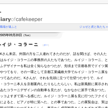
>
 職場が違ふと
ジョゼと虎と魚たち »
2005年09月20日
（Tue）
ルイジ・コラーニ
［
ポー
］
Kさん来店。外国の方を二人連れてきたのだが、話を聞けば、その人た
はルイジ・コラーニの事務所の人たちであつた。ルイジ・コラーニ、と
ふデザイナーを私は全く知らなかつたが、先頃まで京都各所でドイツ展
やつてをり、その一環として京都工業繊維大学でルイジ・コラーニ展を
つてゐたのだ。Kさんが、それを先頭に立つて仕切つたやうで、ルイ
・コラーニ本人を京都案内したりもしたらしい。私は新風館に展示され
ゐたコラーニデザインの自動車を見たが、なかなかに派手で良かつた。
ッコよすぎて笑へる感じだ。ルイジ・コラーニ展を見に行つたフクイく
によると、ピアノが特に笑へた、との事であつた。この展覧会は、実は