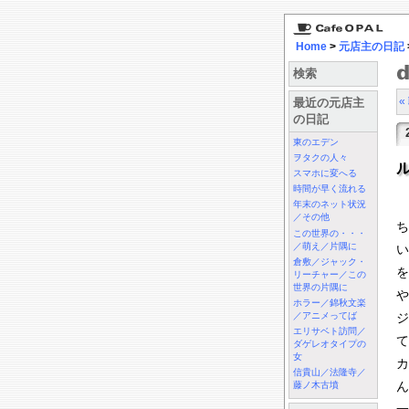
Home
>
元店主の日記
検索
«
最近の元店主
の日記
東のエデン
ヲタクの人々
スマホに変へる
時間が早く流れる
年末のネット状況
／その他
ち
この世界の・・・
／萌え／片隅に
い
倉敷／ジャック・
を
リーチャー／この
世界の片隅に
や
ホラー／錦秋文楽
／アニメってば
ジ
エリサベト訪問／
て
ダゲレオタイプの
女
カ
信貴山／法隆寺／
ん
藤ノ木古墳