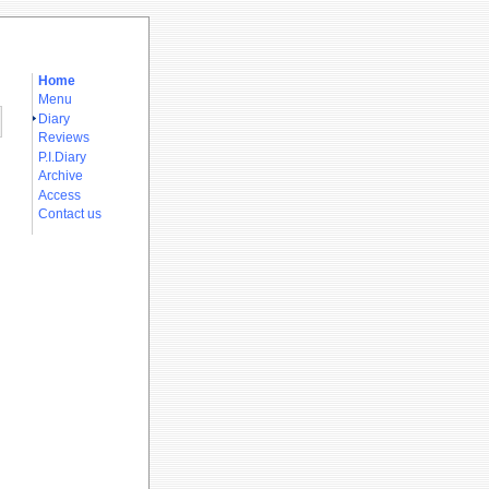
Home
Menu
Diary
Reviews
P.I.Diary
Archive
Access
Contact us