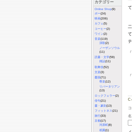
一
カテゴリー
て
Online Shop
(9)
ポー
(24)
映画
(206)
カフェ
(5)
二
コーヒー
(2)
て
ワイン
(2)
音楽
(119)
テ
演歌
(2)
ノーザンソウル
(11)
「
読書・文学
(58)
雑誌
(11)
歌舞伎
(52)
文楽
(3)
「
憂国
(71)
尊皇
(12)
リバータリアン
(13)
ロックフェラー
(2)
C
俳句
(21)
書・篆刻
(13)
フィットネス
(21)
名
旅行
(33)
京都
(17)
河原町
(8)
祇園
(1)
メ