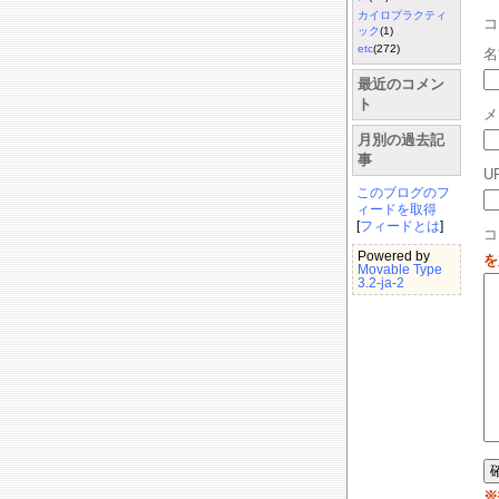
カイロプラクティ
ック
(1)
etc
(272)
名
最近のコメン
ト
メ
月別の過去記
事
U
このブログのフ
ィードを取得
[
フィードとは
]
コ
Powered by
を
Movable Type
3.2-ja-2
※