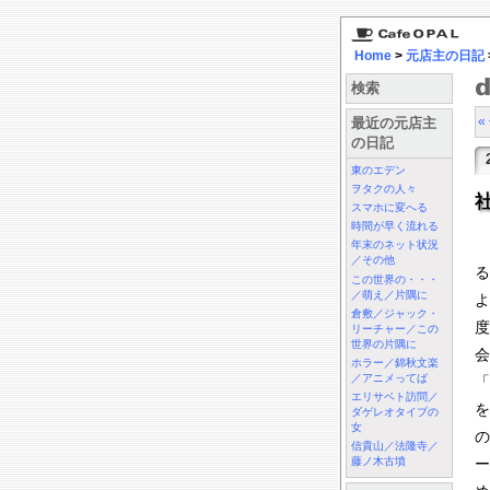
Home
>
元店主の日記
検索
«
最近の元店主
の日記
東のエデン
ヲタクの人々
スマホに変へる
時間が早く流れる
年末のネット状況
／その他
る
この世界の・・・
／萌え／片隅に
よ
倉敷／ジャック・
度
リーチャー／この
世界の片隅に
会
ホラー／錦秋文楽
／アニメってば
「
エリサベト訪問／
を
ダゲレオタイプの
女
の
信貴山／法隆寺／
藤ノ木古墳
ー