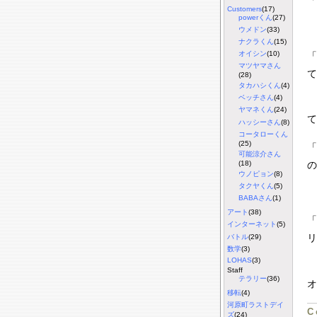
「
Customers
(17)
powerくん
(27)
ウメドン
(33)
ナクラくん
(15)
オイシン
(10)
「
マツヤマさん
て
(28)
タカハシくん
(4)
ベッチさん
(4)
ヤマネくん
(24)
て
ハッシーさん
(8)
コータローくん
(25)
「
可能涼介さん
の
(18)
ウノピョン
(8)
タクヤくん
(5)
BABAさん
(1)
アート
(38)
インターネット
(5)
リ
バトル
(29)
数学
(3)
LOHAS
(3)
と
Staff
テラリー
(36)
オ
移転
(4)
河原町ラストデイ
C
ズ
(24)