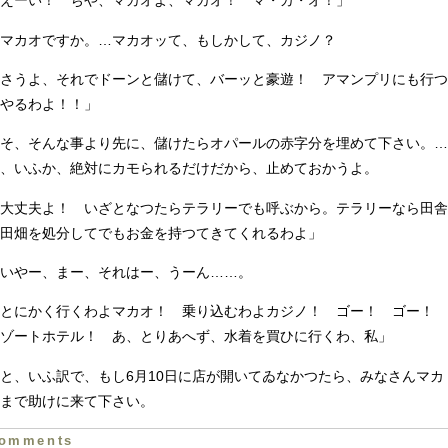
えーい！ ぢや、マカオよ、マカオ！ マ・カ・オ！」
マカオですか。…マカオッて、もしかして、カジノ？
さうよ、それでドーンと儲けて、バーッと豪遊！ アマンプリにも行つ
やるわよ！！」
そ、そんな事より先に、儲けたらオパールの赤字分を埋めて下さい。…
、いふか、絶対にカモられるだけだから、止めておかうよ。
大丈夫よ！ いざとなつたらテラリーでも呼ぶから。テラリーなら田舎
田畑を処分してでもお金を持つてきてくれるわよ」
いやー、まー、それはー、うーん……。
「とにかく行くわよマカオ！ 乗り込むわよカジノ！ ゴー！ ゴー！
ゾートホテル！ あ、とりあへず、水着を買ひに行くわ、私」
、いふ訳で、もし6月10日に店が開いてゐなかつたら、みなさんマカ
まで助けに来て下さい。
omments