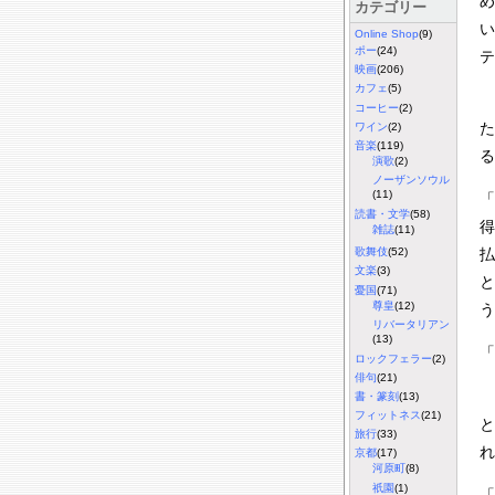
め
カテゴリー
い
Online Shop
(9)
ポー
(24)
テ
映画
(206)
カフェ
(5)
コーヒー
(2)
た
ワイン
(2)
音楽
(119)
る
演歌
(2)
ノーザンソウル
(11)
「
読書・文学
(58)
得
雑誌
(11)
払
歌舞伎
(52)
文楽
(3)
と
憂国
(71)
尊皇
(12)
う
リバータリアン
(13)
「
ロックフェラー
(2)
俳句
(21)
書・篆刻
(13)
フィットネス
(21)
と
旅行
(33)
れ
京都
(17)
河原町
(8)
祇園
(1)