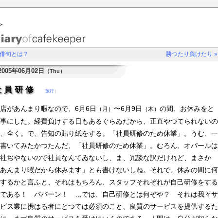
>
 俳句とは？
勝つたり負けたり »
2005年06月02日
（Thu）
社員研修
［
旅行
］
店があんまり暇なので、6月6日
〜6月9日
の間、お休みをと
（月）
（木）
事にした。経費負けする日もあるぐらゐだから、正直やつてられないの
、全く。で、告知の貼り紙をする。「社員研修のため休業」。うむ、一
書いてみたかつたんだ、「社員研修のため休業」。むろん、オパールは
社ぢやないので社員なんてゐないし、ま、冗談な訳だけれど、まさか
あんまり暇だから休みます」とも書けないしね。それで、休みの間に何
するかと言ふと、それはもちろん、スタッフそれぞれが自己研修をする
である！ ババーン！ …では、自己研修とは何ぞや？ それは我々サ
ビス業に携はる者にとつては必須のこと、良質のサービスを提供するた