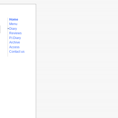
Home
Menu
Diary
Reviews
P.I.Diary
Archive
Access
Contact us