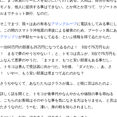
に、まづ良質のサービスを受けにいくのである。人間は、自分が知らな
モノを、他人に提供する事はできない。とか何とか言つて、リゾートホ
ルまでチョット旅行、なのだ。
そこでまづ、我々はあの有名な
アマングループ
に電話をしてみる事にし
。この間のスマトラ沖地震の津波による被害のため、プーケット島にあ
アマンプリ
が半額セールをしてゐる、といふ情報を得てゐたからだ。
一泊50万円の部屋も25万円になつてゐるのよ！ 3泊で75万円もお
！ まるで夢のやうぢやない！」と、トモコは言ふが、3泊で75万円も
ふなんて悪夢のやうだ。「まァまァ、もつと安い部屋もある事だし」
、トモコは勇んで受話器に向かつた。5分後。「ダメだわ」。あ、さ
！ いやー、もう安い部屋は埋まつてゐたのかな？
さうぢやなくて、あなたたちはクラスが違ふ、と暗に言はれたのよ」
詳しく話を聞くと、トモコが食事代やなんやかんや値段の事を尋ねる
、こちらのお客様はそのやうな事を気になさる方はをりません、と言は
たさうなのだ。うーむ、凄い。身の程を知らされました。