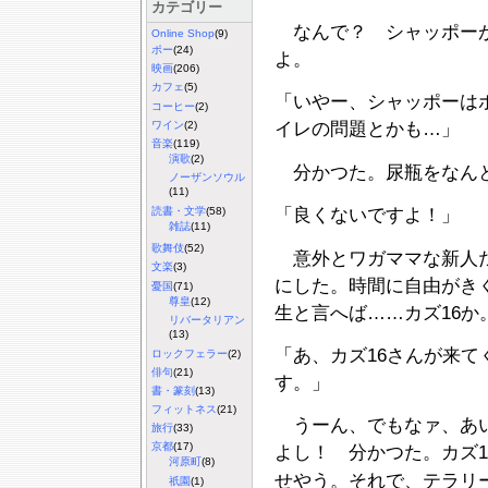
カテゴリー
なんで？ シャッポーが
Online Shop
(9)
ポー
(24)
よ。
映画
(206)
カフェ
(5)
「いやー、シャッポーは
コーヒー
(2)
ワイン
(2)
イレの問題とかも…」
音楽
(119)
演歌
(2)
分かつた。尿瓶をなんと
ノーザンソウル
(11)
読書・文学
(58)
「良くないですよ！」
雑誌
(11)
歌舞伎
(52)
意外とワガママな新人だ
文楽
(3)
にした。時間に自由がき
憂国
(71)
尊皇
(12)
生と言へば……カズ16か
リバータリアン
(13)
「あ、カズ16さんが来
ロックフェラー
(2)
俳句
(21)
す。」
書・篆刻
(13)
フィットネス
(21)
うーん、でもなァ、あい
旅行
(33)
京都
(17)
よし！ 分かつた。カズ1
河原町
(8)
せやう。それで、テラリ
祇園
(1)