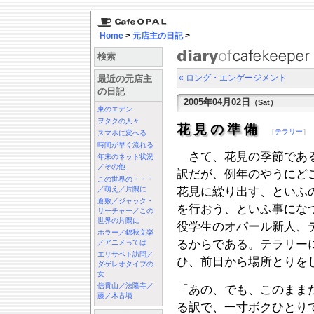
Home
>
元店主の日記
>
検索
« ロング・エンゲージメント
最近の元店主
の日記
2005年04月02日
（Sat）
東のエデン
ヲタクの人々
花見の準備
［
テラリー
］
スマホに変へる
時間が早く流れる
さて、花見の季節である
年末のネット状況
／その他
訳だが、例年のやうにど
この世界の・・・
／萌え／片隅に
花見に繰り出す、といふ
倉敷／ジャック・
を行おう、といふ事にな
リーチャー／この
世界の片隅に
役学生のオパール新人、テ
ホラー／錦秋文楽
るからである。テラリー
／アニメってば
エリサベト訪問／
ひ、前日から場所とりを
ダゲレオタイプの
女
信貴山／法隆寺／
「あの、でも、このまま
藤ノ木古墳
る訳で、一寸ボクひとり