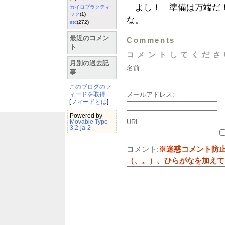
よし！ 準備は万端だ！
カイロプラクティ
ック
(1)
な。
etc
(272)
最近のコメン
Comments
ト
コメントしてくださ
月別の過去記
名前:
事
このブログのフ
メールアドレス:
ィードを取得
[
フィードとは
]
Powered by
URL:
Movable Type
3.2-ja-2
コメント:
※迷惑コメント防
（、。）、ひらがなを加えて