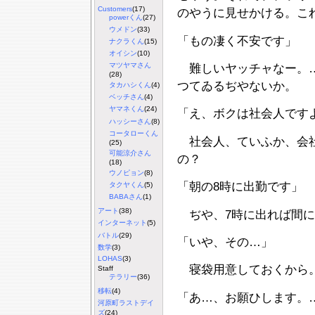
Customers
(17)
のやうに見せかける。こ
powerくん
(27)
ウメドン
(33)
「もの凄く不安です」
ナクラくん
(15)
オイシン
(10)
マツヤマさん
難しいヤッチャなー。…
(28)
つてゐるぢやないか。
タカハシくん
(4)
ベッチさん
(4)
ヤマネくん
(24)
「え、ボクは社会人です
ハッシーさん
(8)
コータローくん
社会人、ていふか、会社
(25)
可能涼介さん
の？
(18)
ウノピョン
(8)
「朝の8時に出勤です」
タクヤくん
(5)
BABAさん
(1)
アート
(38)
ぢや、7時に出れば間に
インターネット
(5)
バトル
(29)
「いや、その…」
数学
(3)
LOHAS
(3)
寝袋用意しておくから
Staff
テラリー
(36)
移転
(4)
「あ…、お願ひします。
河原町ラストデイ
ズ
(24)